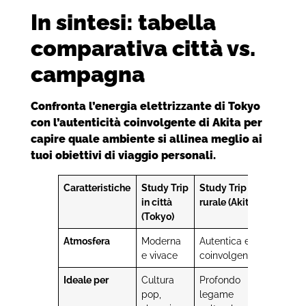
In sintesi: tabella
comparativa città vs.
campagna
Confronta l’energia elettrizzante di Tokyo
con l’autenticità coinvolgente di Akita per
capire quale ambiente si allinea meglio ai
tuoi obiettivi di viaggio personali.
Caratteristiche
Study Trip
Study Trip
in città
rurale (Akita)
(Tokyo)
Atmosfera
Moderna
Autentica e
e vivace
coinvolgente
Ideale per
Cultura
Profondo
pop,
legame