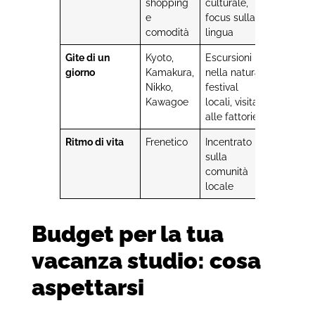
shopping
culturale,
e
focus sulla
comodità
lingua
Gite di un
Kyoto,
Escursioni
giorno
Kamakura,
nella natura,
Nikko,
festival
Kawagoe
locali, visita
alle fattorie
Ritmo di vita
Frenetico
Incentrato
sulla
comunità
locale
Budget per la tua
vacanza studio: cosa
aspettarsi