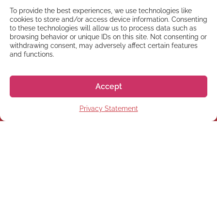
To provide the best experiences, we use technologies like
cookies to store and/or access device information. Consenting
to these technologies will allow us to process data such as
browsing behavior or unique IDs on this site. Not consenting or
withdrawing consent, may adversely affect certain features
and functions.
Accept
NEWSLETTER
Privacy Statement
Registrati alla nostra
Newsletter
Registrati