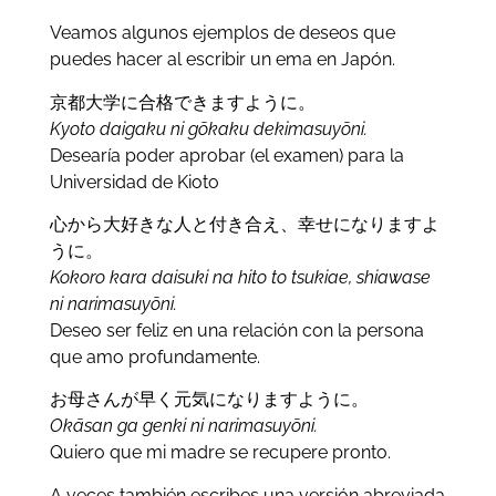
Veamos algunos ejemplos de deseos que
puedes hacer al escribir un ema en Japón.
京都大学に合格できますように。
Kyoto daigaku ni gōkaku dekimasuyōni.
Desearía poder aprobar (el examen) para la
Universidad de Kioto
心から大好きな人と付き合え、幸せになりますよ
うに。
Kokoro kara daisuki na hito to tsukiae, shiawase
ni narimasuyōni.
Deseo ser feliz en una relación con la persona
que amo profundamente.
お母さんが早く元気になりますように。
Okāsan ga genki ni narimasuyōni.
Quiero que mi madre se recupere pronto.
A veces también escribes una versión abreviada