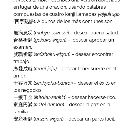
en lugar de una oración, usando palabras
compuestas de cuatro kanji llamadas
yojijukugo
(四字熟語). Algunos de los más comunes son:
無病息災 (
mubyō-sokusai
) – desear buena salud.
合格祈願 (
gōkaku-kigan
) – desear aprobar un
examen.
就職祈願 (
shūshoku-kigan
) – desear encontrar
trabajo.
恋愛成就 (
renai-jōju)
– desear tener suerte en el
amor.
千客万来 (
senkyaku-banrai
) – desear el éxito en
los negocios.
一攫千金 (
ikkaku-senkin
) – desear hacerse rico.
家庭円満 (
katei-enman
) – desear la paz en la
familia.
安産祈願 (
anzan-kigan
) – desear un parto fácil.