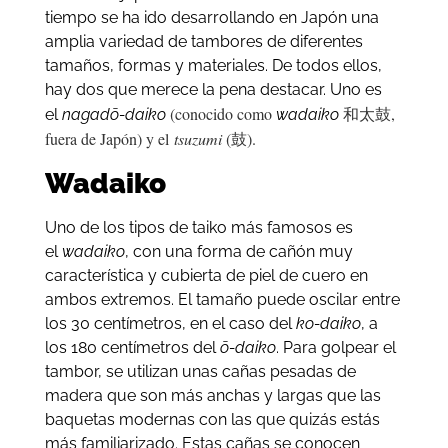
tiempo se ha ido desarrollando en Japón una
amplia variedad de tambores de diferentes
tamaños, formas y materiales. De todos ellos,
hay dos que merece la pena destacar. Uno es
(conocido como
和太鼓,
el
nagadō-daiko
wadaiko
fuera de Japón) y el
tsuzumi
(鼓).
Wadaiko
Uno de los tipos de taiko más famosos es
el
wadaiko
, con una forma de cañón muy
característica y cubierta de piel de cuero en
ambos extremos. El tamaño puede oscilar entre
los 30 centímetros, en el caso del
ko-daiko
, a
los 180 centímetros del
ō-daiko
. Para golpear el
tambor, se utilizan unas cañas pesadas de
madera que son más anchas y largas que las
baquetas modernas con las que quizás estás
más familiarizado. Estas cañas se conocen