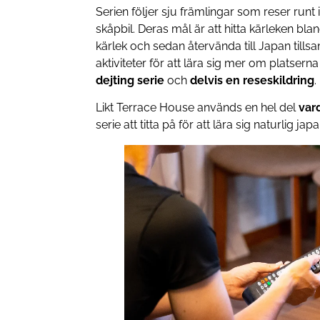
Serien följer sju främlingar som reser runt i
skåpbil. Deras mål är att hitta kärleken bla
kärlek och sedan återvända till Japan tills
aktiviteter för att lära sig mer om platsern
dejting serie
och
delvis en reseskildring
.
Likt Terrace House används en hel del
var
serie att titta på för att lära sig naturlig j