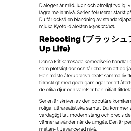
Dialogen är mild, lugn och otroligt tydlig, v
lägre mellannivå. Serien fokuserar starkt p
Du får också en blandning av standardjapa
mjuka Kyoto-dialekten (
Kyokotoba
).
Rebooting (
ブラッシュ
Up Life)
Denna kritikerrosade komediserie handlar
som plötsligt dör och får chansen att börja
Hon måste återuppleva exakt samma liv fle
tillräckligt med goda gärningar för att åt
de olika djur och varelser hon initialt tilldel
Serien är skriven av den populäre komiker
roliga, ultrarealistiska samtal. Du kommer a
vardagligt tal, modern slang och precis d
vänner använder när de umgås. Den är perf
mellan- till avancerad nivå.