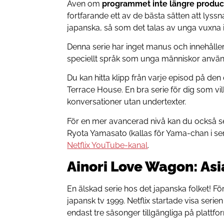
Även om
programmet inte längre produc
fortfarande ett av de bästa sätten att lyssn
japanska, så som det talas av unga vuxna 
Denna serie har inget manus och innehåller
speciellt språk som unga människor använd
Du kan hitta klipp från varje episod på den o
Terrace House. En bra serie för dig som vill 
konversationer utan undertexter.
För en mer avancerad nivå kan du också 
Ryota Yamasato (kallas för Yama-chan i se
Netflix YouTube-kana
l
.
Ainori Love Wagon: As
En älskad serie hos det japanska folket! F
japansk tv 1999. Netflix startade visa serie
endast tre säsonger tillgängliga på plattfo