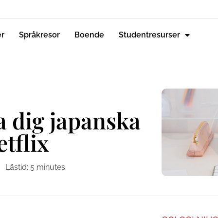
er
Språkresor
Boende
Studentresurser
a dig japanska
tflix
Lästid:
5
minutes