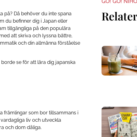
GO! GO! NIH
Relater
nska på? Då behöver du inte spana
 om du befinner dig i Japan eller
am tillgängliga på den populära
ed att skriva och lyssna bättre,
rammatik och din allmänna förståelse
u borde se för att lära dig japanska
ga främlingar som bor tillsammans i
 vardagliga liv och utveckla
ra och dom dåliga.