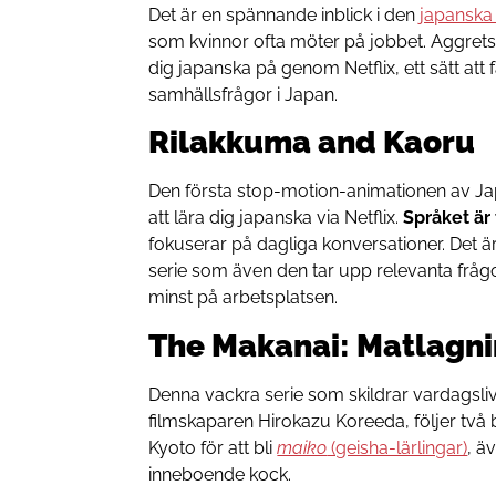
Det är en spännande inblick i den
japanska
som kvinnor ofta möter på jobbet. Aggretsuk
dig japanska på genom Netflix, ett sätt att 
samhällsfrågor i Japan.
Rilakkuma and Kaoru
Den första stop-motion-animationen av Jap
att lära dig japanska via Netflix.
Språket är 
fokuserar på dagliga konversationer. Det är
serie som även den tar upp relevanta fråg
minst på arbetsplatsen.
The Makanai: Matlagni
Denna vackra serie som skildrar vardagsliv
filmskaparen Hirokazu Koreeda, följer två 
Kyoto för att bli
maiko
(geisha-lärlingar)
, ä
inneboende kock.