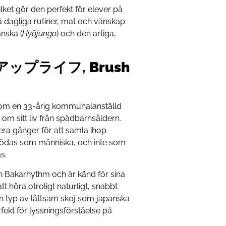
ilket gör den perfekt för elever på
å dagliga rutiner, mat och vänskap.
nska (
Hyōjungo
) och den artiga,
アップライフ,
Brush
 om en 33-årig kommunalanställd
 om sitt liv från spädbarnsåldern.
ra gånger för att samla ihop
erfödas som människa, och inte som
as.
n Bakarhythm och är känd för sina
tt höra otroligt naturligt, snabbt
en typ av lättsam skoj som japanska
ekt för lyssningsförståelse på