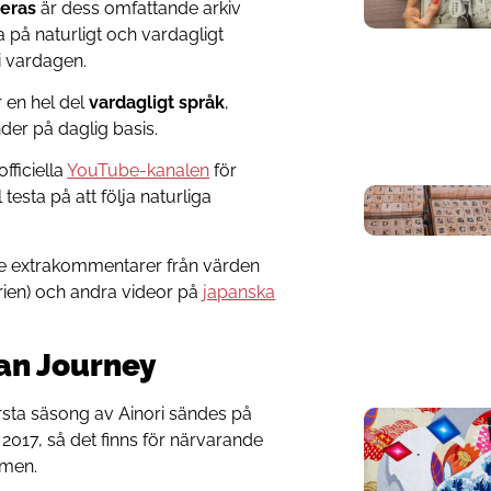
eras
är dess omfattande arkiv
a på naturligt och vardagligt
i vardagen.
 en hel del
vardagligt språk
,
er på daglig basis.
fficiella
YouTube-kanalen
för
testa på att följa naturliga
se extrakommentarer från värden
rien) och andra videor på
japanska
ian Journey
örsta säsong av Ainori sändes på
n 2017, så det finns för närvarande
rmen.