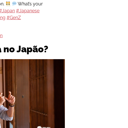
on.
What’s your
#Japan
#Japanese
ang
#GenZ
on
 no Japão?