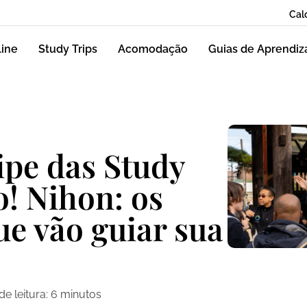
Cal
line
Study Trips
Acomodação
Guias de Aprendi
ipe das Study
o! Nihon: os
ue vão guiar sua
e leitura:
6
minutos