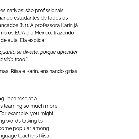
s nativos; são profissionais
inando estudantes de todos os
vançados (N1). A professora Karin já
omo os EUA e o México, trazendo
e aula. Ela explica:
enquanto se diverte, porque aprender
 vida toda.”
s, Riisa e Karin, ensinando gírias
g Japanese at a
ns learning so much more
. For example, you might
g words talking to
 become popular among
anguage teachers Riisa