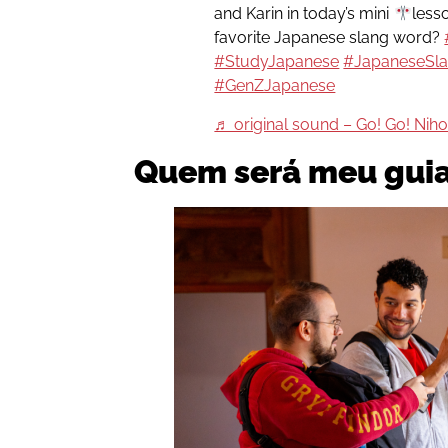
and Karin in today’s mini
less
favorite Japanese slang word?
#StudyJapanese
#JapaneseSl
#GenZJapanese
♬ original sound – Go! Go! Nih
Quem será meu guia