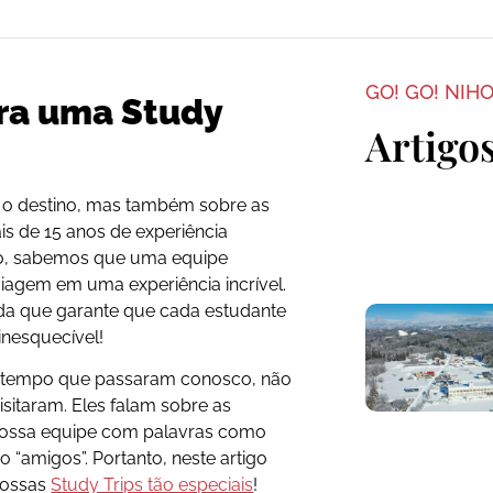
GO! GO! NIH
ara uma Study
Artigo
 o destino, mas também sobre as
s de 15 anos de experiência
ão, sabemos que uma equipe
iagem em uma experiência incrível.
da que garante que cada estudante
inesquecível!
o tempo que passaram conosco, não
itaram. Eles falam sobre as
ossa equipe com palavras como
mo “amigos”. Portanto, neste artigo
nossas
Study Trips tão especiais
!