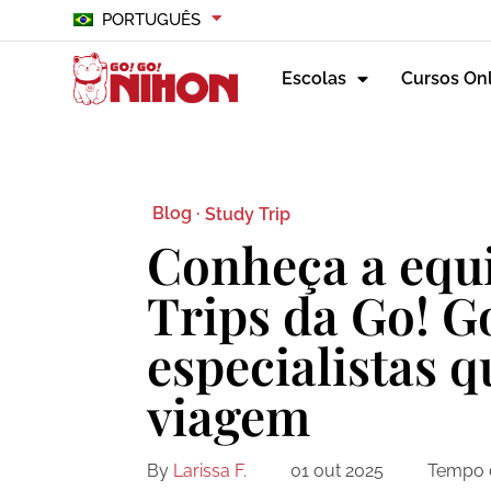
PORTUGUÊS
Escolas
Cursos On
Blog ·
Study Trip
Conheça a equ
Trips da Go! G
especialistas q
viagem
By
Larissa F.
01 out 2025
Tempo d