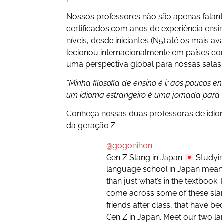
Nossos professores não são apenas falante
certificados com anos de experiência ens
níveis, desde iniciantes (N5) até os mais a
lecionou internacionalmente em países c
uma perspectiva global para nossas salas d
“Minha filosofia de ensino é ir aos poucos 
um idioma estrangeiro é uma jornada para a
Conheça nossas duas professoras de idioma
da geração Z:
@gogonihon
Gen Z Slang in Japan
Studyin
language school in Japan mea
than just what’s in the textbook
come across some of these slan
friends after class, that have
Gen Z in Japan. Meet our two l