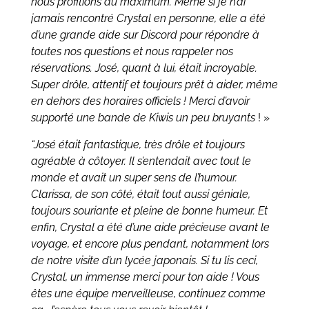
nous profitions au maximum. Même si je n’ai
jamais rencontré Crystal en personne, elle a été
d’une grande aide sur Discord pour répondre à
toutes nos questions et nous rappeler nos
réservations. José, quant à lui, était incroyable.
Super drôle, attentif et toujours prêt à aider, même
en dehors des horaires officiels ! Merci d’avoir
supporté une bande de Kiwis un peu bruyants
! »
“José était fantastique, très drôle et toujours
agréable à côtoyer. Il s’entendait avec tout le
monde et avait un super sens de l’humour.
Clarissa, de son côté, était tout aussi géniale,
toujours souriante et pleine de bonne humeur. Et
enfin, Crystal a été d’une aide précieuse avant le
voyage, et encore plus pendant, notamment lors
de notre visite d’un lycée japonais. Si tu lis ceci,
Crystal, un immense merci pour ton aide ! Vous
êtes une équipe merveilleuse, continuez comme