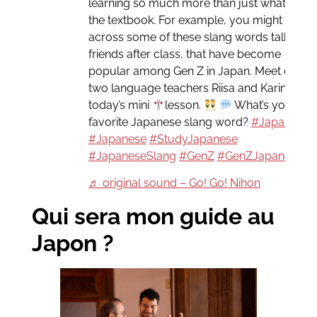
learning so much more than just what’s in
the textbook. For example, you might come
across some of these slang words talking t
friends after class, that have become
popular among Gen Z in Japan. Meet our
two language teachers Riisa and Karin in
today’s mini
lesson.
What’s your
favorite Japanese slang word?
#Japan
#Japanese
#StudyJapanese
#JapaneseSlang
#GenZ
#GenZJapanese
♬ original sound – Go! Go! Nihon
Qui sera mon guide au
Japon ?