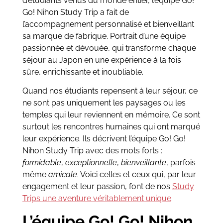
d’étudiants venus du monde entier, l’équipe Go!
Go! Nihon Study Trip a fait de
l’accompagnement personnalisé et bienveillant
sa marque de fabrique. Portrait d’une équipe
passionnée et dévouée, qui transforme chaque
séjour au Japon en une expérience à la fois
sûre, enrichissante et inoubliable.
Quand nos étudiants repensent à leur séjour, ce
ne sont pas uniquement les paysages ou les
temples qui leur reviennent en mémoire. Ce sont
surtout les rencontres humaines qui ont marqué
leur expérience. Ils décrivent l’équipe Go! Go!
Nihon Study Trip avec des mots forts :
formidable
,
exceptionnelle
,
bienveillante
, parfois
même
amicale
. Voici celles et ceux qui, par leur
engagement et leur passion, font de nos
Study
Trips une aventure véritablement unique
.
L’équipe Go! Go! Nihon