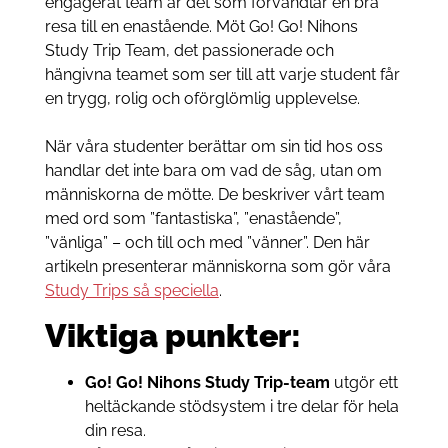
engagerat team är det som förvandlar en bra
resa till en enastående. Möt Go! Go! Nihons
Study Trip Team, det passionerade och
hängivna teamet som ser till att varje student får
en trygg, rolig och oförglömlig upplevelse.
När våra studenter berättar om sin tid hos oss
handlar det inte bara om vad de såg, utan om
människorna de mötte. De beskriver vårt team
med ord som ”fantastiska”, ”enastående”,
”vänliga” – och till och med ”vänner”. Den här
artikeln presenterar människorna som gör våra
Study Trips så speciella
.
Viktiga punkter:
Go! Go! Nihons Study Trip-team
utgör ett
heltäckande stödsystem i tre delar för hela
din resa.