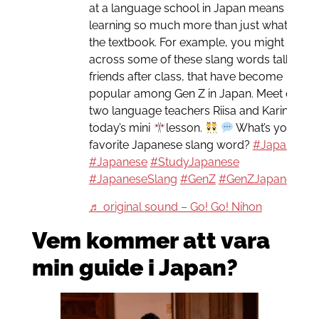
at a language school in Japan means
learning so much more than just what’s in
the textbook. For example, you might come
across some of these slang words talking t
friends after class, that have become
popular among Gen Z in Japan. Meet our
two language teachers Riisa and Karin in
today’s mini
lesson.
What’s your
favorite Japanese slang word?
#Japan
#Japanese
#StudyJapanese
#JapaneseSlang
#GenZ
#GenZJapanese
♬ original sound – Go! Go! Nihon
Vem kommer att vara
min guide i Japan?