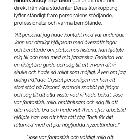
Nihons Study Trip-team
gör är att höra det
direkt från våra studenter. Deras återkoppling
lyfter ständigt fram personalens stödjande,
professionella och varma bemötande.
”All personal jag hade kontakt med var underbar.
John var otroligt hjälpsam med översättningar
och berättade om platsernas historia, han hjälpte
mig till och med med min japanska. Federica var
en riktigt bra guide och såg till att vi kom dit vi
skulle och hade så roligt som möjligt. Även om jag
aldrig träffade Crystal personligen var hon ett
stort stöd på Discord, svarade snabbt på frågor
och såg till att alla visste vad vi hade bokat. Jose
var fantastisk, rolig, omtänksam och såg till att
alla mådde bra och hade kul. Även efter arbetstid
hjälpte han oss att hitta rätt tåg. Tack för ditt
tålamod med ett par högljudda nyzeeländare!”
”Jose var fantastisk och väldigt rolig att