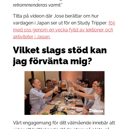
rekommenderas varmt.”
Titta på videon där Jose berättar om hur
vardagen i Japan ser ut för en Study Tripper:
följ
med oss genom en vecka fylld av lektioner och
aktiviteter i Japan.
Vilket slags stöd kan
jag förvänta mig?
Vårt engagemang för ditt välmående innebär att