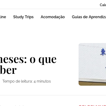
Cal
line
Study Trips
Acomodação
Guias de Aprendi
neses: o que
aber
Tempo de leitura:
4
minutos