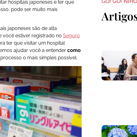
GO! GO! NIH
sitar hospitais japoneses e ter que
osso, pode ser muito mais
Artigo
ais japoneses são de alta
 você estiver registrado no
Seguro
a ter que visitar um hospital
iremos ajudar você a entender
como
 processo o mais simples possível.