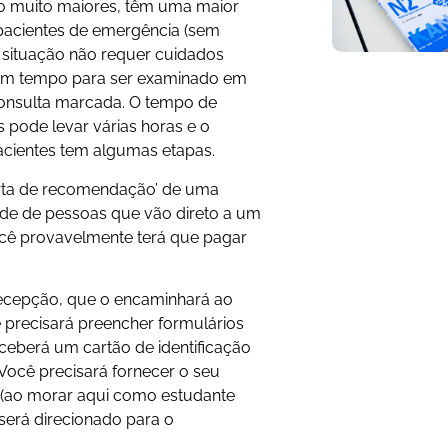
são muito maiores, têm uma maior
pacientes de emergência (sem
 situação não requer cuidados
 um tempo para ser examinado em
consulta marcada. O tempo de
 pode levar várias horas e o
pacientes tem algumas etapas.
rta de recomendação’ de uma
dade de pessoas que vão direto a um
 você provavelmente terá que pagar
recepção, que o encaminhará ao
ê precisará preencher formulários
ceberá um cartão de identificação
 Você precisará fornecer o seu
m (ao morar aqui como estudante
 será direcionado para o