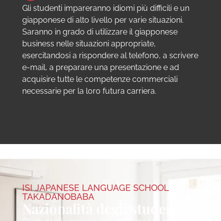
Gli studenti impareranno idiomi più difficili e un
giapponese di alto livello per varie situazioni.
Saranno in grado di utilizzare il giapponese
business nelle situazioni appropriate,
esercitandosi a rispondere al telefono, a scrivere
e-mail, a preparare una presentazione e ad
acquisire tutte le competenze commerciali
necessarie per la loro futura carriera.
ISI JAPANESE LANGUAGE SCHOOL
ISI JAPANESE LANGUAGE SCHOOL
TAKADANOBABA
TAKADANOBABA
Nazionalità degli studenti
Giapponese accademico