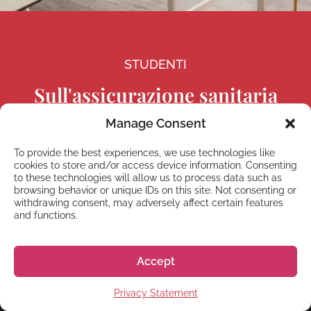
Inizio dei corsi
STUDENTI
Gennaio, Aprile, Luglio, Ottobre
Sull'assicurazione sanitaria
Manage Consent
Scopri di più
To provide the best experiences, we use technologies like
cookies to store and/or access device information. Consenting
to these technologies will allow us to process data such as
browsing behavior or unique IDs on this site. Not consenting or
Orario (Giorni feriali)
withdrawing consent, may adversely affect certain features
and functions.
Lezioni di mattina
08:50 alle 12:00
Oppure
CALCOLATORE
Accept
Lezioni di pomeriggio
13:00 alle 16:10
Calcolatore del costo della
Ore di lezione a settimana:
15
Privacy Statement
vita