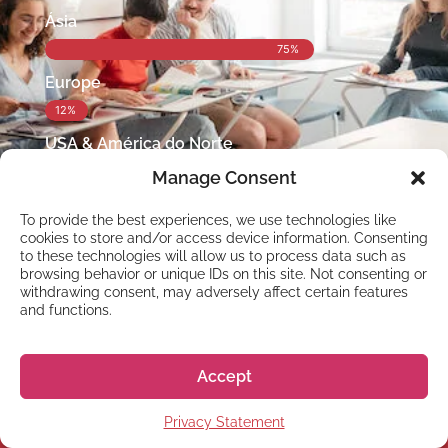
Ásia
75%
Europe
12%
Duração do curso
USA & América do Norte
SEM VISTO DE ESTUDANTE
6%
Manage Consent
3 meses
América Latina
COM VISTO DE ESTUDANTE
To provide the best experiences, we use technologies like
5%
cookies to store and/or access device information. Consenting
6 a 24 meses
to these technologies will allow us to process data such as
Outros países
browsing behavior or unique IDs on this site. Not consenting or
withdrawing consent, may adversely affect certain features
2%
and functions.
Accept
Início do curso
Privacy Statement
ALUNOS