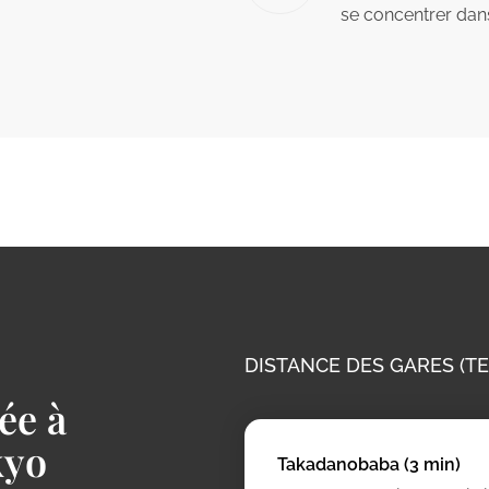
se concentrer dans
DISTANCE DES GARES (T
ée à
kyo
Takadanobaba (3 min)