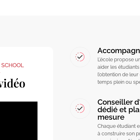
Accompagnem
L’école propose 
E SCHOOL
aider les étudiants
A
l’obtention de leu
vidéo
temps plein ou spe
Conseiller d
dédié et p
mesure
Chaque étudiant es
à construire son p