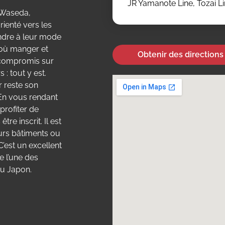
JR Yamanote Line, Tozai L
é Waseda,
ienté vers les
ondre à leur mode
 où manger et
Obtenir des directions
e compromis sur
 : tout y est.
r reste son
. En vous rendant
profiter de
re inscrit. Il est
eurs bâtiments ou
 C’est un excellent
e l’une des
du Japon.