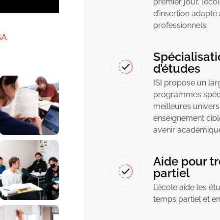
premier jour, l’éco
d’insertion adapté
professionnels.
BA
Spécialisati
d’études
ISI propose un lar
programmes spéci
meilleures univers
enseignement cibl
avenir académiqu
Aide pour t
partiel
L’école aide les ét
temps partiel et en