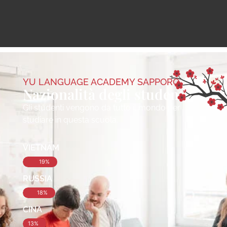
YU LANGUAGE ACADEMY SAPPORO
Nazionalità degli studenti
Gli studenti vengono da tutto il mondo per
studiare in questa scuola.
VIETNAM
19%
RUSSIA
18%
CINA
13%