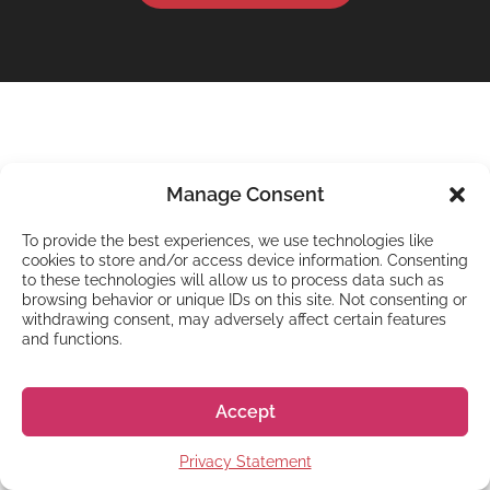
CONTATTACI PER ISCRIVERTI
Manage Consent
Inizia ora la tua iscrizione
To provide the best experiences, we use technologies like
cookies to store and/or access device information. Consenting
to these technologies will allow us to process data such as
"
" indica i campi obbligatori
*
browsing behavior or unique IDs on this site. Not consenting or
withdrawing consent, may adversely affect certain features
Nome
*
and functions.
Accept
Privacy Statement