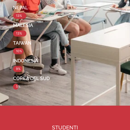
NEPAL
13%
MALESIA
13%
TAIWAN
10%
INDONESIA
9%
COREA DEL SUD
5%
STUDENTI