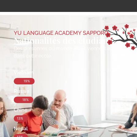
YU LANGUAGE ACADEMY SAPPORO
Nationalités des étudiants
Des personnes du monde entier viennent étudier
dans cette école.
Vietnam
19%
Russie
18%
Chine
13%
Népal