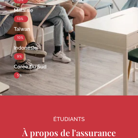
13%
Malaisie
13%
Taïwan
10%
Indonésie
9%
Corée Du Sud
5%
ÉTUDIANTS
À propos de l'assurance