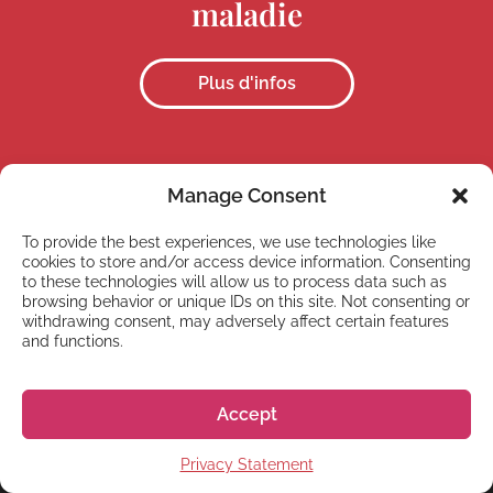
maladie
Plus d'infos
Manage Consent
To provide the best experiences, we use technologies like
cookies to store and/or access device information. Consenting
CALCULATRICE
to these technologies will allow us to process data such as
browsing behavior or unique IDs on this site. Not consenting or
Calculatrice du coût de la
withdrawing consent, may adversely affect certain features
vie
and functions.
Accept
Plus d'infos
Privacy Statement