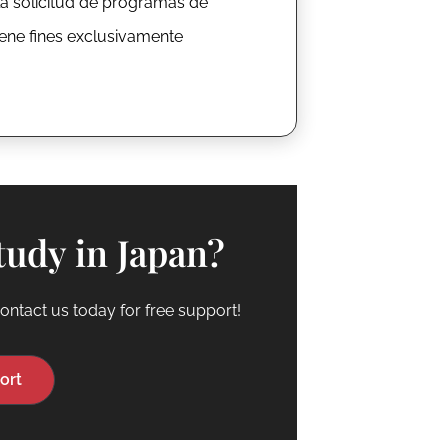
la solicitud de programas de
tiene fines exclusivamente
tudy in Japan?
ontact us today for free support!
ort