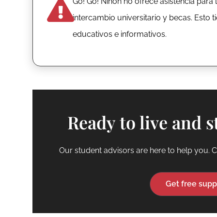
Go! Go! Nihon no ofrece asistencia para 
intercambio universitario y becas. Esto 
educativos e informativos.
Ready to live and s
Our student advisors are here to help you. C
Get free supp