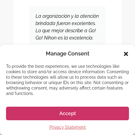
La organización y la atención
¡Fu
ly
brindada fueron excelentes.
incr
hos
Lo que mejor describe a Go!
esc
Go! Nihon es la excelencia.
fue
bie
Manage Consent
Alexis
To provide the best experiences, we use technologies like
México
cookies to store and/or access device information. Consenting
to these technologies will allow us to process data such as
browsing behavior or unique IDs on this site. Not consenting or
withdrawing consent, may adversely affect certain features
and functions.
Accept
￥500,000
Reserva
Privacy Statement
Pago inmediato:
¥257,000