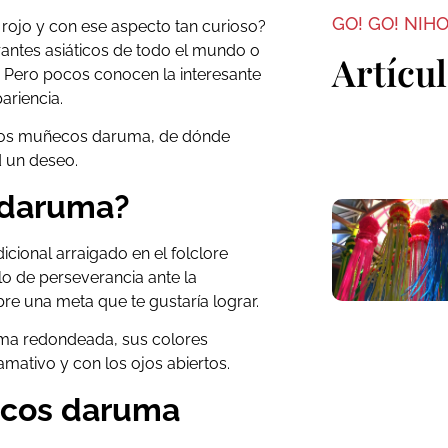
GO! GO! NIH
ojo y con ese aspecto tan curioso?
rantes asiáticos de todo el mundo o
Artícu
. Pero pocos conocen la interesante
ariencia.
 los muñecos daruma, de dónde
d un deseo.
 daruma?
cional arraigado en el folclore
olo de perseverancia ante la
re una meta que te gustaría lograr.
rma redondeada, sus colores
llamativo y con los ojos abiertos.
ecos daruma