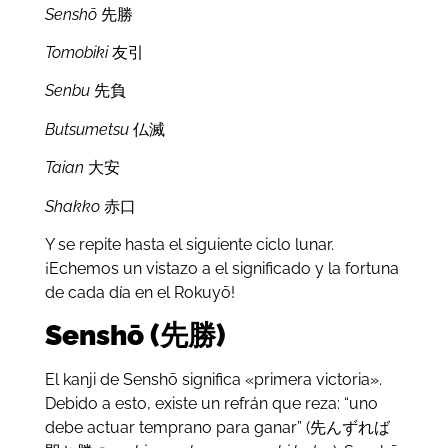
Senshō
先勝
Tomobiki
友引
Senbu
先負
Butsumetsu
仏滅
Taian
大安
Shakko
赤口
Y se repite hasta el siguiente ciclo lunar.
¡Echemos un vistazo a el significado y la fortuna
de cada día en el Rokuyō!
Senshō (先勝)
El kanji de Senshō significa «primera victoria».
Debido a esto, existe un refrán que reza: “uno
debe actuar temprano para ganar” (先んずれば