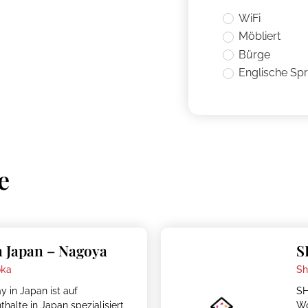
WiFi
Möbliert
Bürge
Englische Sp
e
 Japan – Nagoya
S
oka
Sh
 in Japan ist auf
SH
halte in Japan spezialisiert
Wo