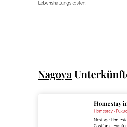
Lebenshaltungskosten.
Nagoya
Unterkünft
Homestay in
Homestay ·
Fuku
Nextage Homestay
Gastfamilienaufent