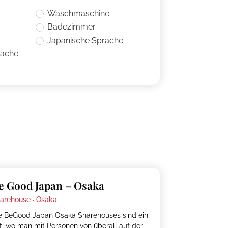
Waschmaschine
Badezimmer
Japanische Sprache
rache
e Good Japan – Osaka
arehouse ·
Osaka
e BeGood Japan Osaka Sharehouses sind ein
t, wo man mit Personen von überall auf der