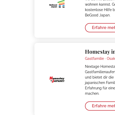
wohnen kannst. Go
kostenlose Hilfe 
BeGood Japan.
Erfahre me
Homestay in
Gastfamilie ·
Osa
Nextage Homestay
Gastfamilienaufent
und bietet dir die
japanischen Famil
Erfahrung für ein
machen.
Erfahre me