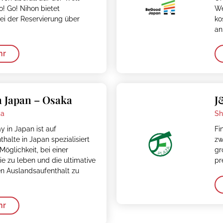
! Go! Nihon bietet
We
bei der Reservierung über
ko
an
hr
 Japan – Osaka
J
ka
Sh
 in Japan ist auf
Fi
halte in Japan spezialisiert
zw
 Möglichkeit, bei einer
gr
ie zu leben und die ultimative
pr
en Auslandsaufenthalt zu
hr