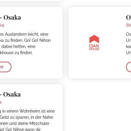
– Osaka
O
ka
Sh
s Ausländern leicht, eine
Oa
ka zu finden. Go! Go! Nihon
Un
 dabei helfen, eine
ka
khouse zu finden.
Un
hr
– Osaka
a
g in einem Wohnheim ist eine
 Geld zu sparen, in der Nähe
hnen und deine Mitschüler
o! Go! Nihon kann dir