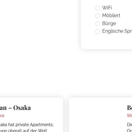
WiFi
Möbliert
Bürge
Englische Sp
an – Osaka
B
ka
Sh
ka hat private Apartments,
Di
von überall auf der Welt
Or