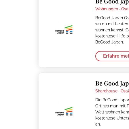
Be Good Jap
Wohnungen ·
Osa
BeGood Japan Osa
wo du mit Leuten 
wohnen kannst. Go
kostenlose Hilfe 
BeGood Japan.
Erfahre me
Be Good Jap
Sharehouse ·
Osa
Die BeGood Japan
Ort, wo man mit P
Welt wohnen kann.
kostenlose Unters
an.