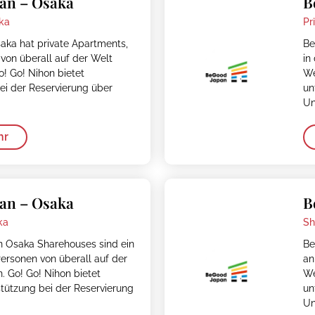
an – Osaka
B
ka
Pr
ka hat private Apartments,
Be
von überall auf der Welt
in
! Go! Nihon bietet
We
bei der Reservierung über
un
Un
hr
an – Osaka
B
ka
Sh
 Osaka Sharehouses sind ein
Be
ersonen von überall auf der
an
 Go! Go! Nihon bietet
We
tützung bei der Reservierung
un
Un