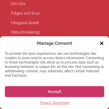
Om Oss
Frågor och Svar
Hiragana Quest
Hälsoförsäkring
Jobba hos oss
Manage Consent
Evenemang
To provide the best experiences, we use technologies like
cookies to store and/or access device information. Consenting
Partner with us
to these technologies will allow us to process data such as
browsing behavior or unique IDs on this site. Not consenting or
Privacy Policy
withdrawing consent, may adversely affect certain features
and functions.
Terms and Conditions
Accept
Privacy Statement