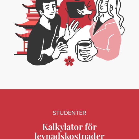
STUDENTER
Kalkylator för
levnadskostnader