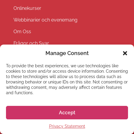
Onlinekurser
Webbinarier och evenemang
Om Oss
Frågor och Svar
Manage Consent
Hiragana Quest
To provide the best experiences, we use technologies like
Hälsoförsäkring
cookies to store and/or access device information. Consenting
to these technologies will allow us to process data such as
Jobba hos oss
browsing behavior or unique IDs on this site. Not consenting or
withdrawing consent, may adversely affect certain features
Evenemang
and functions.
Partner with us
Accept
Privacy Policy
Terms and Conditions
Privacy Statement