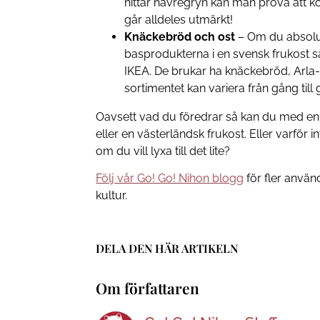
hittar havregryn kan man prova att ko
går alldeles utmärkt!
Knäckebröd och ost
– Om du absolut
basprodukterna i en svensk frukost s
IKEA. De brukar ha knäckebröd, Arla
sortimentet kan variera från gång till
Oavsett vad du föredrar så kan du med enk
eller en västerländsk frukost. Eller varför 
om du vill lyxa till det lite?
Följ vår Go! Go! Nihon blogg
för fler anvä
kultur.
DELA DEN HÄR ARTIKELN
Om författaren