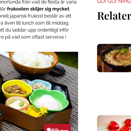
GO! GO! NIH
norlunda från vad de flesta är vana
där
frukosten skiljer sig mycket
Relater
ionell japansk frukost består av ett
ra även till lunch som till middag.
att du laddar upp ordentligt inför
 på vad som oftast serveras i