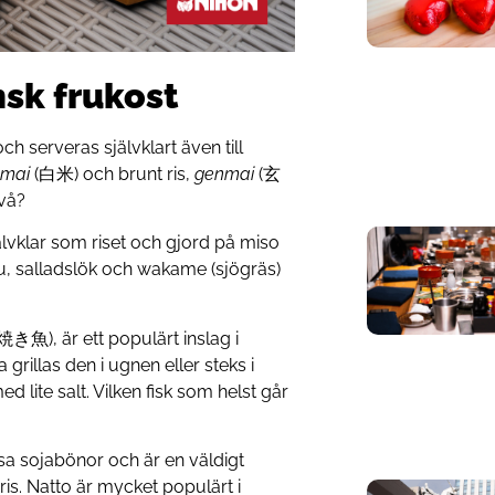
nsk frukost
ch serveras självklart även till
mai
(白米) och brunt ris,
genmai
(玄
två?
älvklar som riset och gjord på miso
tofu, salladslök och wakame (sjögräs)
焼き魚), är ett populärt inslag i
a grillas den i ugnen eller steks i
lite salt. Vilken fisk som helst går
sa sojabönor och är en väldigt
ris. Natto är mycket populärt i