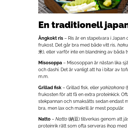
En traditionell japa
Ångkokt ris
– Ris är en stapelvara i Japan o
frukost. Det går bra med både vitt ris,
haku
米), eller varför inte en blandning av båda 
Misosoppa
– Misosoppan är nästan lika sj
och dashi. Det är vanligt att ha i bitar av 
m.m.
Grillad fisk
– Grillad fisk, eller
yakizakana
(
frukosten för att få en extra proteinkick. Oft
stekpannan och smaksätts sedan endast med 
bra, men lax och makrill är mest populär.
Natto
–
Natto
(納豆) tillverkas genom att jä
proteinrik rätt som ofta serveras ihop med 