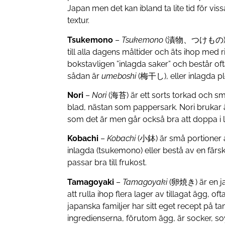
Japan men det kan ibland ta lite tid för viss
textur.
Tsukemono
–
Tsukemono
(漬物、つけもの) serve
till alla dagens måltider och äts ihop med
bokstavligen ”inlagda saker” och består oft
sådan är
umeboshi
(梅干し), eller inlagda 
Nori
–
Nori
(海苔) är ett sorts torkad och sma
blad, nästan som pappersark. Nori brukar 
som det är men går också bra att doppa i l
Kobachi
–
Kobachi
(小鉢) är små portioner 
inlagda (tsukemono) eller bestå av en färs
passar bra till frukost.
Tamagoyaki
–
Tamagoyaki
(卵焼き) är en j
att rulla ihop flera lager av tillagat ägg, of
japanska familjer har sitt eget recept på
ingredienserna, förutom ägg, är socker, so