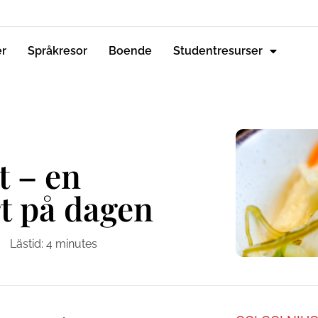
er
Språkresor
Boende
Studentresurser
t – en
rt på dagen
Lästid:
4
minutes