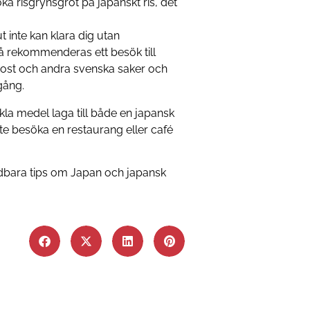
ka risgrynsgröt på japanskt ris, det
 inte kan klara dig utan
å rekommenderas ett besök till
-ost och andra svenska saker och
 gång.
la medel laga till både en japansk
inte besöka en restaurang eller café
ndbara tips om Japan och japansk