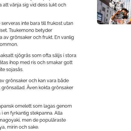
a att vänja sig vid dess lukt och
ras inte bara till frukost utan
 riset. Tsukemono betyder
a av grönsaker och frukt. En vanlig
plommon.
ksatt sjögräs som ofta säljs i stora
ätas ihop med ris och smakar gott
ite sojasås.
av grönsaker och kan vara både
k grönsallad. Även kokta grönsaker
apansk omelett som lagas genom
ta i en fyrkantig stekpanna. Alla
 tamagoyaki, men de populäraste
ya, mirin och sake.