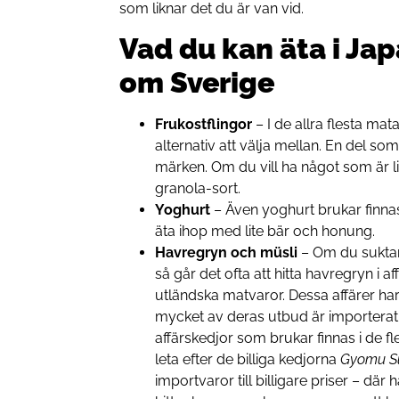
som liknar det du är van vid.
Vad du kan äta i J
om Sverige
Frukostflingor
– I de allra flesta mat
alternativ att välja mellan. En del s
märken. Om du vill ha något som är li
granola-sort.
Yoghurt
– Även yoghurt brukar finnas 
äta ihop med lite bär och honung.
Havregryn och müsli
– Om du suktar e
så går det ofta att hitta havregryn i a
utländska matvaror. Dessa affärer har
mycket av deras utbud är importerat
affärskedjor som brukar finnas i de f
leta efter de billiga kedjorna
Gyomu S
importvaror till billigare priser – där