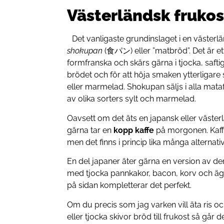
Västerländsk frukos
Det vanligaste grundinslaget i en västerlä
shokupan
(食パン) eller ”matbröd”. Det är ett v
formfranska och skärs gärna i tjocka, saftiga
brödet och för att höja smaken ytterligare
eller marmelad. Shokupan säljs i alla mata
av olika sorters sylt och marmelad.
Oavsett om det äts en japansk eller väste
gärna tar en
kopp kaffe
på morgonen. Kaffe
men det finns i princip lika många alternat
En del japaner äter gärna en version av d
med tjocka pannkakor, bacon, korv och ägg. 
på sidan kompletterar det perfekt.
Om du precis som jag varken vill äta ris o
eller tjocka skivor bröd till frukost så går d