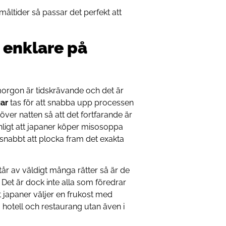
ltider så passar det perfekt att
t enklare på
morgon är tidskrävande och det är
ar
tas för att snabba upp processen
 över natten så att det fortfarande är
nligt att japaner köper misosoppa
 snabbt att plocka fram det exakta
står av väldigt många rätter så är de
 Det är dock inte alla som föredrar
tt japaner väljer en frukost med
å hotell och restaurang utan även i