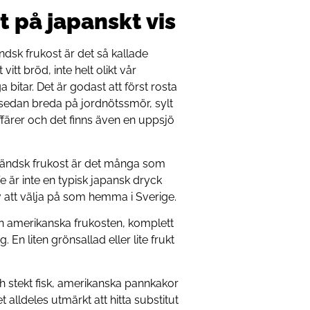
t på japanskt vis
ndsk frukost är det så kallade
itt bröd, inte helt olikt vår
 bitar. Det är godast att först rosta
 sedan breda på jordnötssmör, sylt
ffärer och det finns även en uppsjö
rländsk frukost är det många som
 är inte en typisk japansk dryck
iv att välja på som hemma i Sverige.
en amerikanska frukosten, komplett
En liten grönsallad eller lite frukt
ch stekt fisk, amerikanska pannkakor
et alldeles utmärkt att hitta substitut