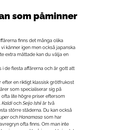
apan som påminner
affärerna finns det många olika
om vi känner igen men också japanska
te extra mättade kan du välja en
i de flesta affärerna och är gott att
fter en riktigt klassisk grötfrukost
ffärer som specialiserar sig på
 ofta lite högre priser eftersom
.
Kaldi
och
Seijo Ishii
är två
lesta större städerna. Du kan också
uper
och
Hanamasa
som har
 havregryn ofta finns. Om man inte