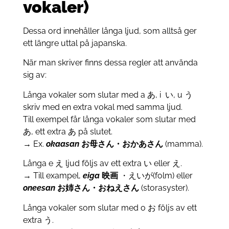
vokaler)
Dessa ord innehåller långa ljud, som alltså ger
ett längre uttal på japanska.
När man skriver finns dessa regler att använda
sig av:
Långa vokaler som slutar med a あ, i い, u う
skriv med en extra vokal med samma ljud.
Till exempel får långa vokaler som slutar med
あ, ett extra あ på slutet.
→ Ex.
okaasan
お母さん・おかあさん
(mamma).
Långa e え ljud följs av ett extra い eller え.
→ Till exampel,
eiga
映画
・えいが(folm) eller
oneesan
お姉さん・おねえさん
(storasyster).
Långa vokaler som slutar med o お följs av ett
extra う.