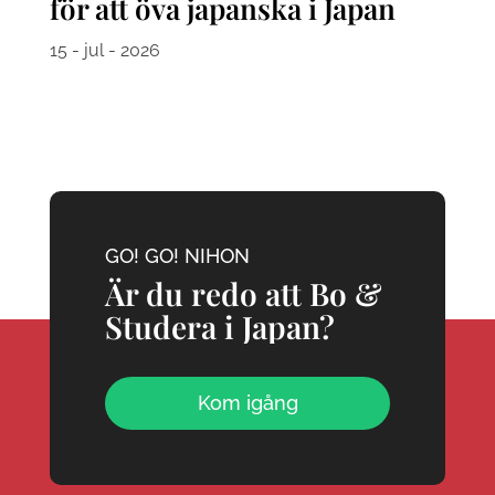
för att öva japanska i Japan
15 - jul - 2026
GO! GO! NIHON
Är du redo att Bo &
Studera i Japan?
Kom igång