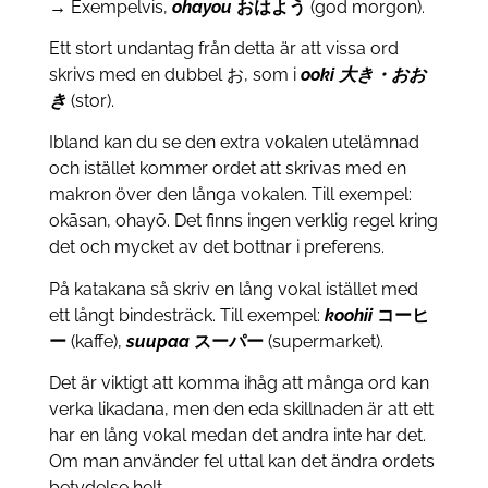
→ Exempelvis,
ohayou
おはよう
(god morgon).
Ett stort undantag från detta är att vissa ord
skrivs med en dubbel お, som i
ooki 大き・おお
き
(stor).
Ibland kan du se den extra vokalen utelämnad
och istället kommer ordet att skrivas med en
makron över den långa vokalen. Till exempel:
okāsan, ohayō. Det finns ingen verklig regel kring
det och mycket av det bottnar i preferens.
På katakana så skriv en lång vokal istället med
ett långt bindesträck. Till exempel:
koohii
コーヒ
ー
(kaffe),
suupaa
スーパー
(supermarket).
Det är viktigt att komma ihåg att många ord kan
verka likadana, men den eda skillnaden är att ett
har en lång vokal medan det andra inte har det.
Om man använder fel uttal kan det ändra ordets
betydelse helt.