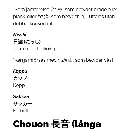
*Som jämförelse,
ita
板, som betyder bräde eller
plank, eller
ita
痛, som betyder “aj!” uttalas utan
dubbel konsonant
Nisshi
日誌 (にっし)
Journal, anteckningsbok
*Kan jämförsas med
nishi
西, som betyder väst
Kappu
カップ
Kopp
Sakkaa
サッカー
Fotboll
Chouon 長音 (långa