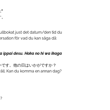
.”
す。
ullbokat just det datum/den tid du
ersation för vad du kan säga då:
a ippai desu. Hoka no hi wa ikaga
いです。他の日はいかがですか？
 kväll. Kan du komma en annan dag?
g?