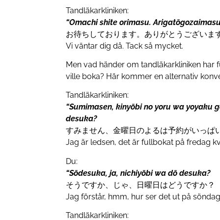
Tandläkarkliniken:
“Omachi shite orimasu. Arigatōgozaimasu
お待ちしております。ありがとうございま
Vi väntar dig då. Tack så mycket.
Men vad händer om tandläkarkliniken har f
ville boka? Här kommer en alternativ konv
Tandläkarkliniken:
“Sumimasen, kinyōbi no yoru wa yoyaku g
desuka?
すみません、金曜日のよるは予約がいっぱ
Jag är ledsen, det är fullbokat på fredag
Du:
“Sōdesuka, ja, nichiyōbi wa dō desuka?
そうですか、じゃ、日曜日はどうですか？
Jag förstår, hmm, hur ser det ut på sönda
Tandläkarkliniken: