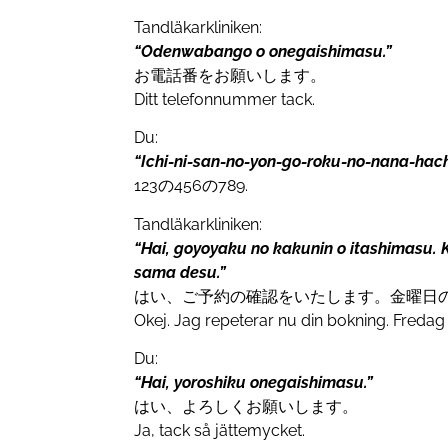
Tandläkarkliniken:
“Odenwabango o onegaishimasu.”
お電話番をお願いします。
Ditt telefonnummer tack.
Du:
“Ichi-ni-san-
no-
yon-go-roku-no-nana-hach
123
の
456
の
789.
Tandläkarkliniken:
“Hai, goyoyaku no kakunin o itashimasu. K
sama desu.”
はい、ご予約の確認をいたします。金曜日
Okej. Jag repeterar nu din bokning. Fredag k
Du:
“Hai, yoroshiku onegaishimasu.”
はい、よろしくお願いします。
Ja, tack så jättemycket.