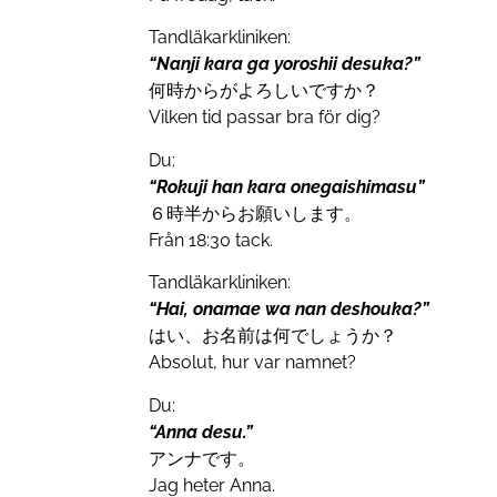
Tandläkarkliniken:
“Nanji kara ga yoroshii desuka?”
何時からがよろしいですか？
Vilken tid passar bra för dig?
Du:
“Rokuji han kara onegaishimasu”
６時半からお願いします。
Från 18:30 tack.
Tandläkarkliniken:
“Hai, onamae wa nan deshouka?”
はい、お名前は何でしょうか？
Absolut, hur var namnet?
Du:
“Anna desu.”
アンナです。
Jag heter Anna.