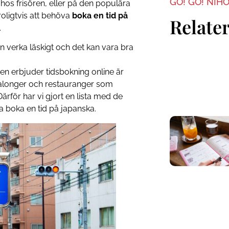
GO! GO! NIH
hos frisören, eller på den populära
oligtvis att behöva
boka en tid på
Relater
.
kan verka läskigt och det kan vara bra
n erbjuder tidsbokning online är
, salonger och restauranger som
ärför har vi gjort en lista med de
a boka en tid på japanska.