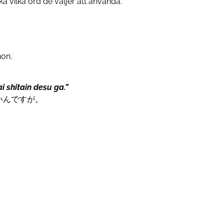
rka vilka ord de väljer att använda.
hon.
 shitain desu ga.”
いんですが。