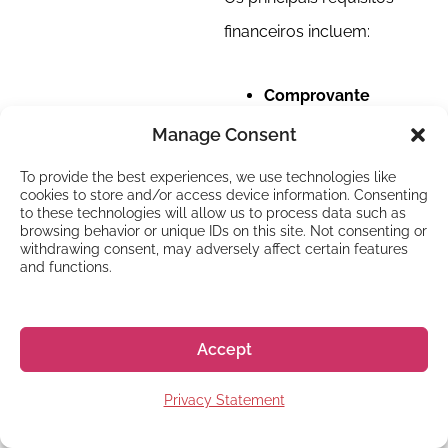
financeiros incluem:
Comprovante
bancário
: deve
Manage Consent
apresentar um
To provide the best experiences, we use technologies like
cookies to store and/or access device information. Consenting
extrato que
to these technologies will allow us to process data such as
comprove ter um
browsing behavior or unique IDs on this site. Not consenting or
withdrawing consent, may adversely affect certain features
valor mínimo de
and functions.
reserva, que varia
conforme a duração
Accept
dos seus estudos.
Por exemplo,
Privacy Statement
geralmente é exigido