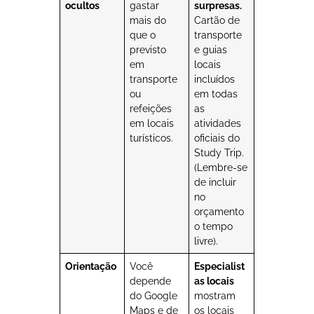
ocultos
gastar
surpresas.
mais do
Cartão de
que o
transporte
previsto
e guias
em
locais
transporte
incluídos
ou
em todas
refeições
as
em locais
atividades
turísticos.
oficiais do
Study Trip.
(Lembre-se
de incluir
no
orçamento
o tempo
livre).
Orientação
Você
Especialist
depende
as locais
do Google
mostram
Maps e de
os locais