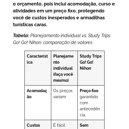
o orçamento, pois inclui acomodação, curso e
atividades em um preço fixo, protegendo
você de custos inesperados e armadilhas
turísticas caras.
Tabela:
Planejamento individual vs. Study Trips
Go! Go! Nihon: comparação de valores
Característ
Planejame
Study Trips
ica
nto
Go! Go!
individual
Nihon
(faça você
mesmo)
Acomodaç
Os preços
Preço fixo
ão
variam.
garantido
com
antecedên
cia.
Custos
É fácil
Sem