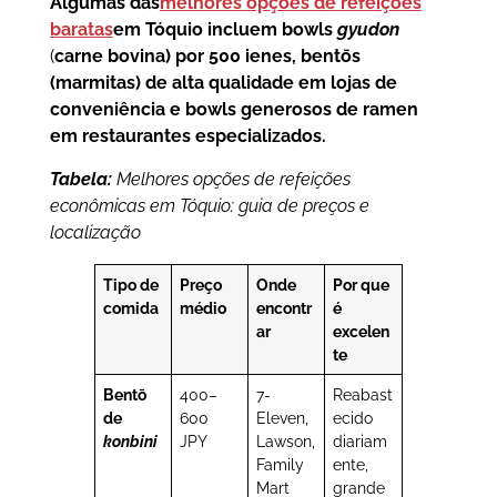
Algumas das
melhores opções de refeições
baratas
em Tóquio incluem bowls
gyudon
(
carne bovina) por 500 ienes, bentōs
(marmitas) de alta qualidade em lojas de
conveniência e bowls generosos de ramen
em restaurantes especializados.
Tabela:
Melhores opções de refeições
econômicas em Tóquio: guia de preços e
localização
Tipo de
Preço
Onde
Por que
comida
médio
encontr
é
ar
excelen
te
Bentō
400–
7-
Reabast
de
600
Eleven,
ecido
konbini
JPY
Lawson,
diariam
Family
ente,
Mart
grande