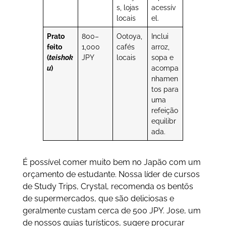
s, lojas
acessív
locais
el.
Prato
800–
Ootoya,
Inclui
feito
1,000
cafés
arroz,
(
teishok
JPY
locais
sopa e
u
)
acompa
nhamen
tos para
uma
refeição
equilibr
ada.
É possível comer muito bem no Japão com um
orçamento de estudante. Nossa líder de cursos
de Study Trips, Crystal, recomenda os bentōs
de supermercados, que são deliciosas e
geralmente custam cerca de 500 JPY. Jose, um
de nossos guias turísticos, sugere procurar