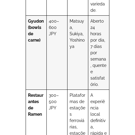
varieda
de.
Gyudon
400–
Matsuy
Aberto
(bowls
600
a,
24
de
JPY
Sukiya,
horas
carne)
Yoshino
por dia,
ya
7 dias
por
semana
, quente
e
satisfat
ório.
Restaur
300–
Platafor
A
antes
500
mas de
experiê
de
JPY
estaçõe
ncia
Ramen
s
local
ferroviá
definitiv
rias,
a,
estaçõe
rápida e