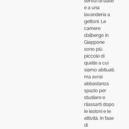
servizi di base
e a una
lavanderia a
gettoni. Le
camere
d’albergo in
Giappone
sono più
piccole di
quelle a cui
siamo abituati,
ma avrai
abbastanza
spazio per
studiare e
rilassarti dopo
le lezioni e le
attività. In fase
di