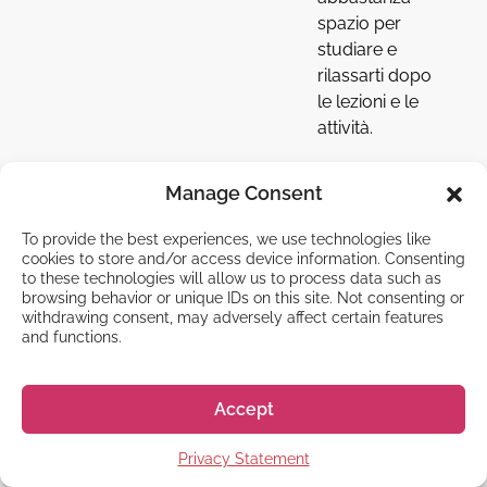
spazio per
studiare e
rilassarti dopo
le lezioni e le
attività.
Homestay
Manage Consent
(¥80,000)
Soggiorno
To provide the best experiences, we use technologies like
cookies to store and/or access device information. Consenting
presso una
to these technologies will allow us to process data such as
famiglia
browsing behavior or unique IDs on this site. Not consenting or
ospitante.
withdrawing consent, may adversely affect certain features
and functions.
Questa
opzione offre
un’opportunità
Accept
unica di
￥532,500
Prenota
immergersi
Privacy Statement
Somma restante:
¥40,000
nella lingua e