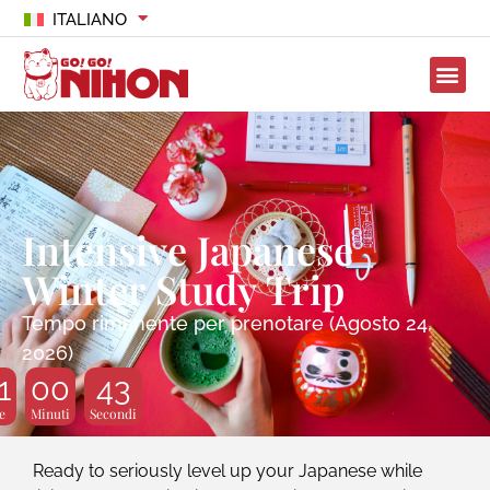
ITALIANO
Intensive Japanese
Winter Study Trip
Tempo rimanente per prenotare (Agosto 24,
2026)
1
00
42
e
Minuti
Secondi
Ready to seriously level up your Japanese while