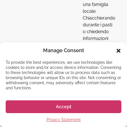
una famiglia
locale.
Chiacchierando
durante i pasti
o chiedendo
informazioni
sulla cultura
Manage Consent
del lavoro
giapponese,
To provide the best experiences, we use technologies like
migliorerai le
cookies to store and/or access device information. Consenting
tue
to these technologies will allow us to process data such as
browsing behavior or unique IDs on this site. Not consenting or
conoscenze
withdrawing consent, may adversely affect certain features
linguistiche in
and functions.
un contesto
pratico.
Perfetto per
Accept
chi vuole
sperimentare
Privacy Statement
l’autentica vita