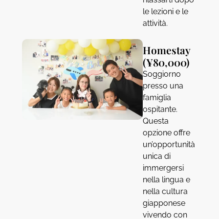
le lezioni e le
attività.
Homestay
(¥80,000)
Soggiorno
presso una
famiglia
ospitante.
Questa
opzione offre
un’opportunità
unica di
immergersi
nella lingua e
nella cultura
giapponese
vivendo con