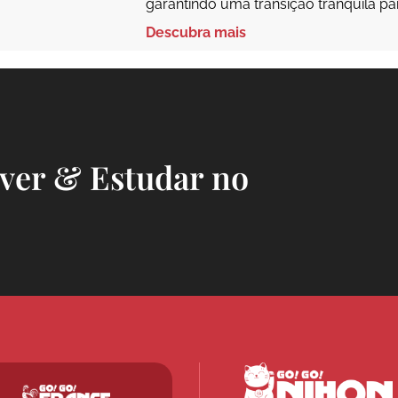
garantindo uma transição tranquila pa
Descubra mais
iver & Estudar no