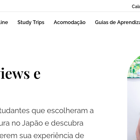
Cal
line
Study Trips
Acomodação
Guias de Aprendi
iews e
studantes que escolheram a
tura no Japão e descubra
erem sua experiência de