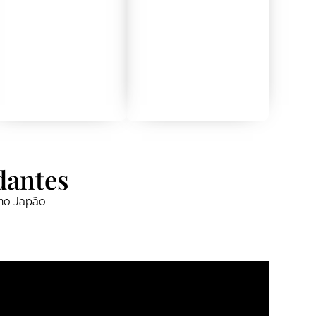
dantes
no Japão.