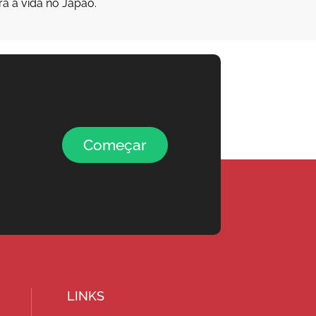
ra a vida no Japão.
Começar
LINKS