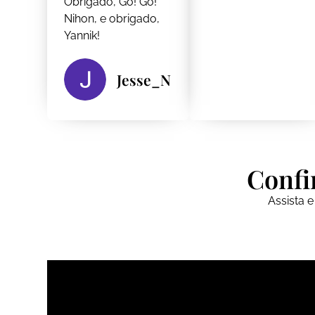
Obrigado, Go! Go!
Nihon, e obrigado,
Yannik!
Jesse_N
Confi
Assista 