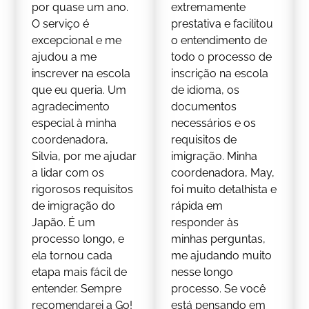
por quase um ano.
extremamente
O serviço é
prestativa e facilitou
excepcional e me
o entendimento de
ajudou a me
todo o processo de
inscrever na escola
inscrição na escola
que eu queria. Um
de idioma, os
agradecimento
documentos
especial à minha
necessários e os
coordenadora,
requisitos de
Silvia, por me ajudar
imigração. Minha
a lidar com os
coordenadora, May,
rigorosos requisitos
foi muito detalhista e
de imigração do
rápida em
Japão. É um
responder às
processo longo, e
minhas perguntas,
ela tornou cada
me ajudando muito
etapa mais fácil de
nesse longo
entender. Sempre
processo. Se você
recomendarei a Go!
está pensando em