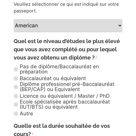
varier et sera déterminé au cours de l’année
Veuillez sélectionner ce qui est indiqué sur votre
*Les étudiants de 4e année doivent également
concernée.
passeport.
s’acquitter de 30 000 JPY pour l’adhésion à
PRIX
*Les étudiants de 4e année doivent également
l’association des anciens élèves, à laquelle tous
s’acquitter de 30 000 JPY pour l’adhésion à
Prix total des cours
les diplômés sont automatiquement inscrits.
l’association des anciens élèves, à laquelle tous
les diplômés sont automatiquement inscrits.
Quel est le niveau d’études le plus élevé
*Pour les étudiants de 2e à 4e année, environ 7
Détail du coût total
que vous avez complété ou pour lequel
000 JPY doivent être réglés pour diverses
Détail du coût total
dépenses connexes. Le montant indiqué peut
vous avez obtenu un diplôme ?
*
varier et est défini chaque année.
Pas de diplôme/Baccalauréat en
*Les étudiants de 4e année doivent également
préparation
12 mois
¥1 452 000
Baccalauréat ou équivalent
s’acquitter de 30 000 JPY pour l’adhésion à
12 mois
¥1 452 000
Diplôme professionel pré-Baccalauréat
l’association des anciens élèves, à laquelle tous
(BEP/CAP) ou Equivalent
les diplômés sont automatiquement inscrits.
Licence ou équivalent / Master / PhD
Ecole spécialisée après baccalauréat
(IUT/BTS) ou équivalent
Détail du coût total
Autre
Quelle est la durée souhaitée de vos
cours?
*