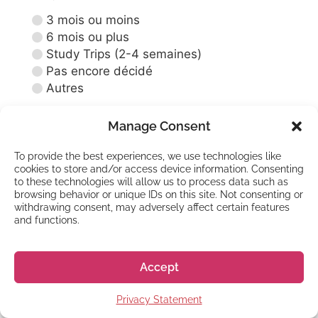
12 mois
¥1 582 000
3 mois ou moins
6 mois ou plus
Study Trips (2-4 semaines)
Pas encore décidé
Autres
Quand souhaitez-vous commencer vos
Manage Consent
cours ?
*
To provide the best experiences, we use technologies like
Dès que possible
cookies to store and/or access device information. Consenting
Dans les 6 prochains mois
to these technologies will allow us to process data such as
L'année prochaine
browsing behavior or unique IDs on this site. Not consenting or
withdrawing consent, may adversely affect certain features
Dans plus d'un an
and functions.
Pas encore décidé
Comment nous avez-vous connu?
*
Accept
Privacy Statement
Message
*