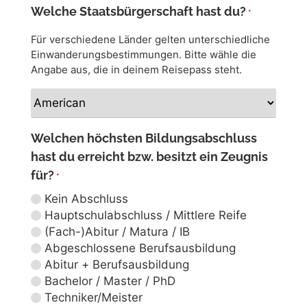
*Studierende des 4. Studienjahres zahlen
Welche Staatsbürgerschaft hast du?
*
automatisch angehören.
zusätzlich 30.000 JPY für die Mitgliedschaft im
Alumni-Verein, der alle Absolventen
Für verschiedene Länder gelten unterschiedliche
automatisch angehören.
Einwanderungsbestimmungen. Bitte wähle die
Aufschlüsselung der Kosten
Angabe aus, die in deinem Reisepass steht.
KURSKOSTEN
Aufschlüsselung der Kosten
Gesamte Kurskosten
12 Monate
¥1.452.000
Welchen höchsten Bildungsabschluss
*Studierende des 2. bis 4. Studienjahres müssen
hast du erreicht bzw. besitzt ein Zeugnis
12 Monate
¥1.452.000
mit Kosten in Höhe von ca. 7.000 JPY für
für?
*
diversen Aufwand rechnen. Die genauen Kosten
können sich ändern und werden im Laufe des
Kein Abschluss
Jahres festgelegt.
Hauptschulabschluss / Mittlere Reife
*Studierende des 4. Studienjahres zahlen
(Fach-)Abitur / Matura / IB
zusätzlich 30.000 JPY für die Mitgliedschaft im
Abgeschlossene Berufsausbildung
Alumni-Verein, der alle Absolventen
Abitur + Berufsausbildung
automatisch angehören.
Bachelor / Master / PhD
Techniker/Meister