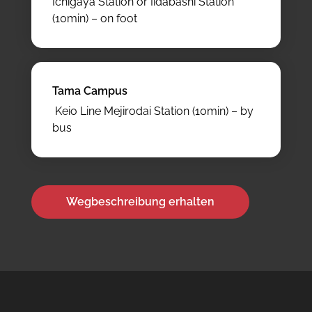
Ichigaya Station or Iidabashi Station
(10min) – on foot
Tama Campus
Keio Line Mejirodai Station (10min) – by
bus
Wegbeschreibung erhalten