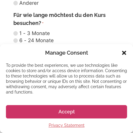
Anderer
Aufschlüsselung der Kosten
Für wie lange möchtest du den Kurs
besuchen?
*
1 - 3 Monate
12 Monate
¥1.582.000
6 - 24 Monate
Study Trip (2 - 4 Wochen Sprachreise)
Manage Consent
Nicht sicher
Anders
To provide the best experiences, we use technologies like
cookies to store and/or access device information. Consenting
Wann möchtest du deinen Kurs
to these technologies will allow us to process data such as
beginnen?
browsing behavior or unique IDs on this site. Not consenting or
*
withdrawing consent, may adversely affect certain features
So bald, wie möglich
and functions.
In den nächsten sechs Monaten
Nächstes Jahr
Accept
In mehr als einem Jahr
Nicht sicher
Privacy Statement
Wie hast du uns gefunden?
*