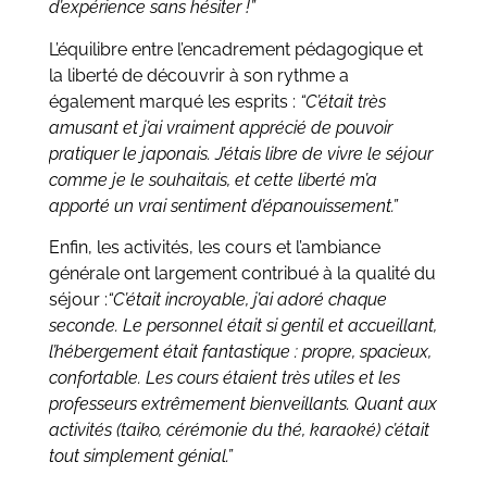
d’expérience sans hésiter !”
L’équilibre entre l’encadrement pédagogique et
la liberté de découvrir à son rythme a
également marqué les esprits :
“C’était très
amusant et j’ai vraiment apprécié de pouvoir
pratiquer le japonais. J’étais libre de vivre le séjour
comme je le souhaitais, et cette liberté m’a
apporté un vrai sentiment d’épanouissement.”
Enfin, les activités, les cours et l’ambiance
générale ont largement contribué à la qualité du
séjour :
“C’était incroyable, j’ai adoré chaque
seconde. Le personnel était si gentil et accueillant,
l’hébergement était fantastique : propre, spacieux,
confortable. Les cours étaient très utiles et les
professeurs extrêmement bienveillants. Quant aux
activités (taiko, cérémonie du thé, karaoké) c’était
tout simplement génial.”