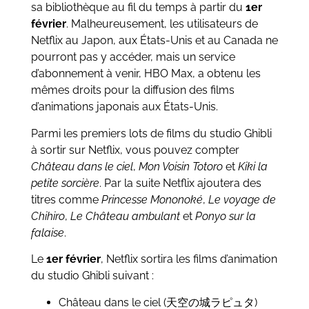
sa bibliothèque au fil du temps à partir du
1er
février
. Malheureusement, les utilisateurs de
Netflix au Japon, aux États-Unis et au Canada ne
pourront pas y accéder, mais un service
d’abonnement à venir, HBO Max, a obtenu les
mêmes droits pour la diffusion des films
d’animations japonais aux États-Unis.
Parmi les premiers lots de films du studio Ghibli
à sortir sur Netflix, vous pouvez compter
Château dans le ciel
,
Mon Voisin Totoro
et
Kiki la
petite sorcière
. Par la suite Netflix ajoutera des
titres comme
Princesse Mononoké
,
Le voyage de
Chihiro
,
Le Château ambulant
et
Ponyo sur la
falaise
.
Le
1er février
, Netflix sortira les films d’animation
du studio Ghibli suivant :
Château dans le ciel (天空の城ラピュタ)