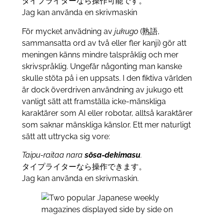
タイプライターなら操作可能です。
Jag kan använda en skrivmaskin
För mycket anvädning av
jukugo
(熟語,
sammansatta ord av två eller fler kanji) gör att
meningen känns mindre talspråklig och mer
skrivspråklig. Ungefär någonting man kanske
skulle stöta på i en uppsats. I den fiktiva världen
är dock överdriven användning av jukugo ett
vanligt sätt att framställa icke-mänskliga
karaktärer som AI eller robotar, alltså karaktärer
som saknar mänskliga känslor. Ett mer naturligt
sätt att uttrycka sig vore:
Taipu-raitaa nara
sōsa-dekimasu
.
タイプライターなら操作できます。
Jag kan använda en skrivmaskin.