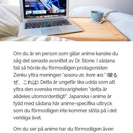
Om du är en person som gillar anime kanske du
såg det senaste avsnittet av Dr. Stone. I sådana
fall så hörde du förmodligen protagonisten
Zenku yttra meningen “
sosoru-ze, kore wa.
” (唆る
ぜ、これは). Detta är ungefär lika udda som att
yttra den svenska motsvarigheten ”detta är
alldeles utomordentligt!”. Japanska i anime är
fylld med sådana här anime-specifika uttryck
som du förmodligen inte kommer stöta på i det
verkliga livet.
Om du ser på anime har du förmodligen även