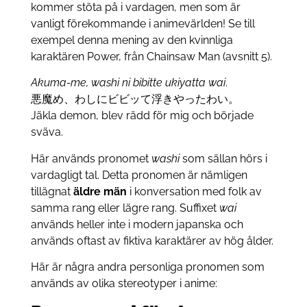
kommer stöta på i vardagen, men som är
vanligt förekommande i animevärlden! Se till
exempel denna mening av den kvinnliga
karaktären Power, från Chainsaw Man (avsnitt 5).
Akuma-me, washi ni bibitte ukiyatta wai
.
悪魔め、わしにビビッて浮きやったわい。
Jäkla demon, blev rädd för mig och började
sväva.
Här används pronomet
washi
som sällan hörs i
vardagligt tal. Detta pronomen är nämligen
tillägnat
äldre män
i konversation med folk av
samma rang eller lägre rang. Suffixet
wai
används heller inte i modern japanska och
används oftast av fiktiva karaktärer av hög ålder.
Här är några andra personliga pronomen som
används av olika stereotyper i anime: