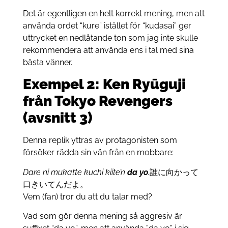
Det är egentligen en helt korrekt mening, men att
använda ordet “kure” istället för “kudasai” ger
uttrycket en nedlåtande ton som jag inte skulle
rekommendera att använda ens i tal med sina
bästa vänner.
Exempel 2: Ken Ryūguji
från Tokyo Revengers
(avsnitt 3)
Denna replik yttras av protagonisten som
försöker rädda sin vän från en mobbare:
Dare ni mukatte kuchi kiite’n
da yo
.
誰に向かって
口きいてんだよ。
Vem (fan) tror du att du talar med?
Vad som gör denna mening så aggresiv är