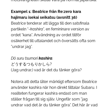
Exampel 1:
Beatrice från Re:zero kara
hajimaru isekai seikatsu (avsnitt 36)
Beatrice tenderar att lägga till den satsfinala
partikeln “-
kashira
”, en femininare version av
ordet “kana”. Användning av ordet tillför
osäkerhet till uttalandet och översätts ofta som
”undrar jag”.
Dō suru tsumori
kashira
.
どうするつもりかしら?
(Jag undrar,) vad är det du tänker göra?
Notera att detta låter märkligt eftersom Beatrice
använder kashira när hon direkt tilltalar Subaru. I
realiteten fungerar kashira endast om man
ställer frågan till sig själv. Ungefär som ”jag
undrar vad det är du tänker göra”. Det här är vad