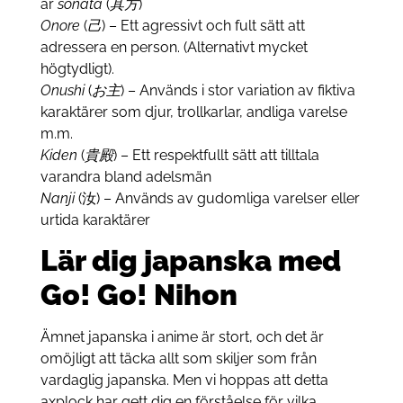
är
sonata
(
其方
)
Onore
(
己
) – Ett agressivt och fult sätt att
adressera en person. (Alternativt mycket
högtydligt).
Onushi
(
お主
) – Används i stor variation av fiktiva
karaktärer som djur, trollkarlar, andliga varelse
m.m.
Kiden
(
貴殿
) – Ett respektfullt sätt att tilltala
varandra bland adelsmän
Nanji
(汝) – Används av gudomliga varelser eller
urtida karaktärer
Lär dig japanska med
Go! Go! Nihon
Ämnet japanska i anime är stort, och det är
omöjligt att täcka allt som skiljer som från
vardaglig japanska. Men vi hoppas att detta
axplock har gett dig en förståelse för vilka