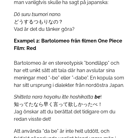
man vanligtvis skulle ha sagt på japanska:
Dō suru tsumori nano.
どうするつもりなの？
Vad är det du tänker göra?
Exampel 2: Bartolomeo från filmen One Piece
Film: Red
Bartolomeo är en stereotypisk ”bondläpp” och
har ett unikt sätt att tala där han avslutar sina
meningar med “-be” eller ”-dabe”. En kopula som
har sitt ursprung i dialekter från nordöstra Japan.
Shitteta nara hayaku itte hoshikatta
be
!
知ってたなら早く言って欲しかったべ！
Jag önskar att du berättat det tidigare om du
redan visste det!
Att använda “da be” är inte helt utdött, och