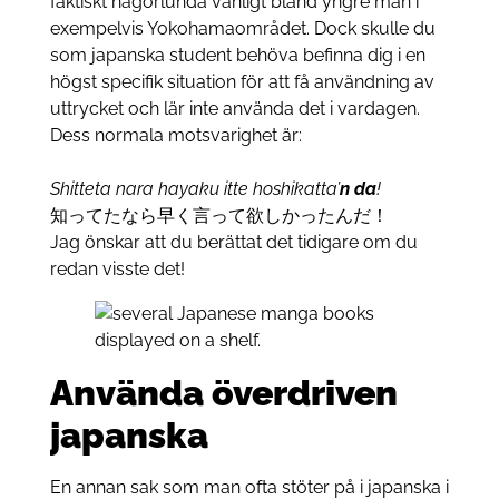
faktiskt någorlunda vanligt bland yngre män i
exempelvis Yokohamaområdet. Dock skulle du
som japanska student behöva befinna dig i en
högst specifik situation för att få användning av
uttrycket och lär inte använda det i vardagen.
Dess normala motsvarighet är:
Shitteta nara hayaku itte hoshikatta’
n da
!
知ってたなら早く言って欲しかったんだ！
Jag önskar att du berättat det tidigare om du
redan visste det!
Använda överdriven
japanska
En annan sak som man ofta stöter på i japanska i