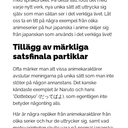
med språkbruket. På detta sätt föds det med
varje nytt verk, nya unika sätt att uttrycka sig
själv som man sällan ser i det verkliga livet. Låt
oss ta en titt på några exempel från olika
animeserier på hur japanska i anime skiljer sig
från japanskan som används i det verkliga livet!
Tillägg av märkliga
satsfinala partiklar
Ofta märker man att vissa animekaraktärer
avslutar meningarna på unika sätt som man inte
stöter på någon annanstans. Det kanske
kändaste exemplet är Naruto och hans
“
Dattebayo
” (だってばよ), som egentligen inte
betyder någonting alls.
Här är några repliker från animekaraktärer från
olika serier och hur de uttrycker sig, samt vad
motsvarigheten skulle vara på normal japanska: