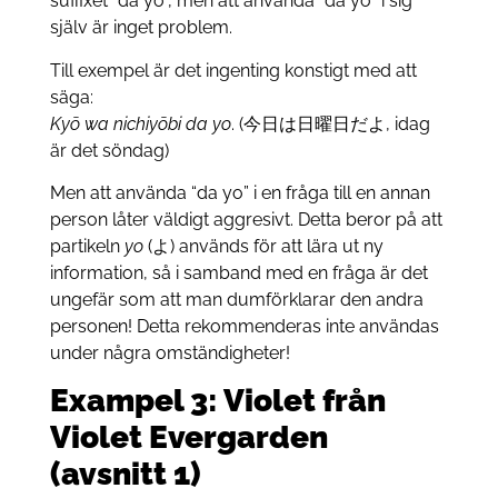
suffixet “da yo”, men att använda ”da yo” i sig
själv är inget problem.
Till exempel är det ingenting konstigt med att
säga:
Kyō wa nichiyōbi da yo
. (今日は日曜日だよ, idag
är det söndag)
Men att använda “da yo” i en fråga till en annan
person låter väldigt aggresivt. Detta beror på att
partikeln
yo
(よ) används för att lära ut ny
information, så i samband med en fråga är det
ungefär som att man dumförklarar den andra
personen! Detta rekommenderas inte användas
under några omständigheter!
Exampel 3: Violet från
Violet Evergarden
(avsnitt 1)