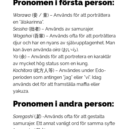
Pronomen i första person:
Warawa
(妾 / 童) – Används för att porträttera
en ”älskarinna”.
Sessha
(拙者) – Används av samurajer.
Wagahai
(吾輩) – Används ofta för att porträttera
djur och har en nyans av självupptagenhet. Man
kan även använda
oira
(おいら).
Yo
(余) – Används för att portretera en karaktär
av mycket hög status som en kung.
Kochitora
(此方人等) – Användes under Edo-
perioden som antingen ”jag” eller ”vi”. Idag
används det för att framställa maffia eller
yakuza.
Pronomen i andra person:
Soregashi
(
某
) -Används ofta för att gestalta
samurajer. Ett annat vanligt ord för samma syfte