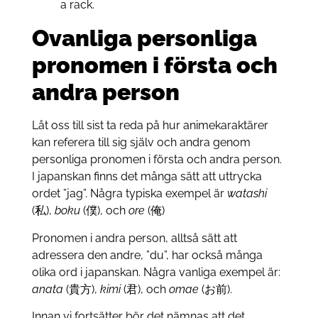
Ovanliga personliga
pronomen i första och
andra person
Låt oss till sist ta reda på hur animekaraktärer
kan referera till sig själv och andra genom
personliga pronomen i första och andra person.
I japanskan finns det många sätt att uttrycka
ordet ”jag”. Några typiska exempel är
watashi
(私),
boku
(僕), och
ore
(俺)
Pronomen i andra person, alltså sätt att
adressera den andre, ”du”, har också många
olika ord i japanskan. Några vanliga exempel är:
anata
(貴方),
kimi
(君), och
omae
(お前).
Innan vi fortsätter bör det nämnas att det