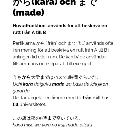
から(kara) och まで
(made)
Huvudfunktion: används för att beskriva en
rutt från A till B
Partiklarna から “från” och まで “till” används ofta
i en mening för att beskriva en rutt från A till B i
antingen tid eller rum. De kan både användas
tillsammans och separat. Till exempel:
うち
から
大学
まで
はバスで1時間ぐらいだ。
Uchi
kara
daigaku
made
wa basu de ichi jikan
gurai da.
Det tar ungefär en timme med bil
från
mitt hus
till
universitetet.
この店は夜の9時
まで
空いている。
kono mise wa yoru no kuji made aiteiru.