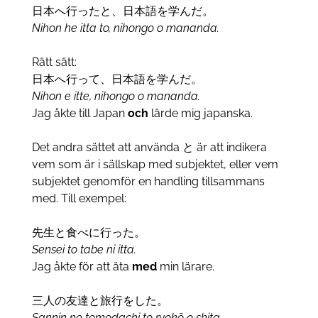
日本へ行ったと、日本語を学んだ。
Nihon he itta to, nihongo o mananda.
Rätt sätt:
日本へ行って、日本語を学んだ。
Nihon e itte, nihongo o mananda.
Jag åkte till Japan
och
lärde mig japanska.
Det andra sättet att använda と är att indikera
vem som är i sällskap med subjektet, eller vem
subjektet genomför en handling tillsammans
med. Till exempel:
先生と食べに行った。
Sensei to tabe ni itta.
Jag åkte för att äta
med
min lärare.
三人の友達と旅行をした。
Sannin no tomodachi to ryokō o shita.