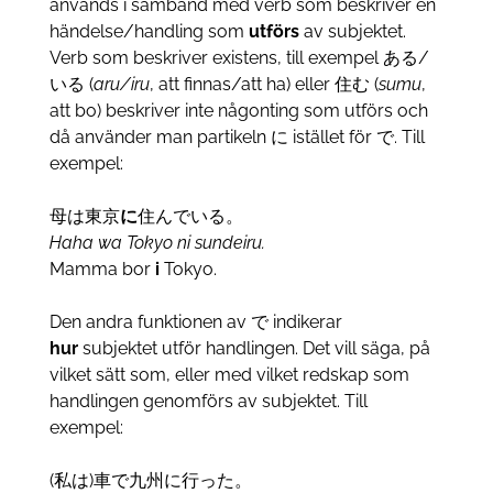
används i samband med verb som beskriver en
händelse/handling som
utförs
av subjektet.
Verb som beskriver existens, till exempel
ある/
いる (
aru/iru
, att finnas/att ha) eller 住む (
sumu
,
att bo) beskriver inte någonting som utförs och
då använder man partikeln に istället för で. Till
exempel:
母は東京
に
住んでいる。
Haha wa Tokyo ni sundeiru.
Mamma bor
i
Tokyo.
Den andra funktionen av で indikerar
hur
subjektet utför handlingen. Det vill säga, på
vilket sätt som, eller med vilket redskap som
handlingen genomförs av subjektet. Till
exempel:
(私は)車で九州に行った。