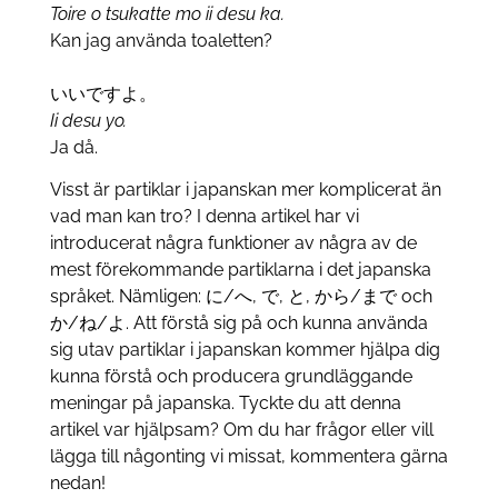
Toire o tsukatte mo ii desu ka.
Kan jag använda toaletten?
いいですよ。
Ii desu yo.
Ja då.
Visst är partiklar i japanskan mer komplicerat än
vad man kan tro? I denna artikel har vi
introducerat några funktioner av några av de
mest förekommande partiklarna i det japanska
språket. Nämligen: に/へ, で, と, から/まで och
か/ね/よ. Att förstå sig på och kunna använda
sig utav partiklar i japanskan kommer hjälpa dig
kunna förstå och producera grundläggande
meningar på japanska. Tyckte du att denna
artikel var hjälpsam? Om du har frågor eller vill
lägga till någonting vi missat, kommentera gärna
nedan!