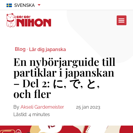
SVENSKA
Blog ·
Lär dig japanska
En nybörjarguide till
partiklar i japanskan
– Del 2: に, で, と,
och fler
By
Akseli Gardemeister
25 jan 2023
Lästid:
4
minutes