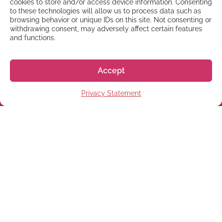
cookies to store and/or access device information. Consenting
to these technologies will allow us to process data such as
browsing behavior or unique IDs on this site. Not consenting or
withdrawing consent, may adversely affect certain features
and functions.
Accept
Privacy Statement
NYHETSBREV
Anmäl dig till vårt
nyhetsbrev
Prenumerera