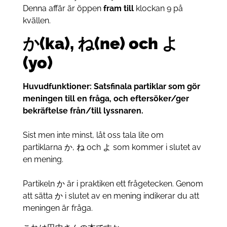
Denna affär är öppen
fram till
klockan 9 på
kvällen.
か(ka), ね(ne) och よ
(yo)
Huvudfunktioner:
Satsfinala partiklar som gör
meningen till en fråga, och eftersöker/ger
bekräftelse från/till lyssnaren.
Sist men inte minst, låt oss tala lite om
partiklarna か, ね och よ som kommer i slutet av
en mening.
Partikeln か är i praktiken ett frågetecken. Genom
att sätta か i slutet av en mening indikerar du att
meningen är fråga.