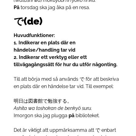
(Watashi wa) mokuyōbi ni ryokō ni iku.
På
torsdag ska jag åka på en resa.
で(de)
Huvudfunktioner:
1. Indikerar en plats där en
händelse/handling tar vid
2. Indikerar ett verktyg eller ett
tillvägagångssätt för hur du utför någonting.
Till att börja med så används で för att beskriva
en plats där en händelse tar vid. Till exempel:
明日は図書館で勉強する。
Ashita wa toshokan de benkyō suru.
Imorgon ska jag plugga
på
biblioteket.
Det är viktigt att uppmärksamma att で enbart