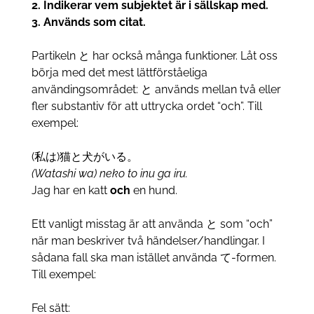
2. Indikerar vem subjektet är i sällskap med.
3. Används som citat.
Partikeln と har också många funktioner. Låt oss
börja med det mest lättförståeliga
användingsområdet: と används mellan två eller
fler substantiv för att uttrycka ordet “och”. Till
exempel:
(私は)猫と犬がいる。
(Watashi wa) neko to inu ga iru.
Jag har en katt
och
en hund.
Ett vanligt misstag är att använda と som “och”
när man beskriver två händelser/handlingar. I
sådana fall ska man istället använda て-formen.
Till exempel:
Fel sätt: