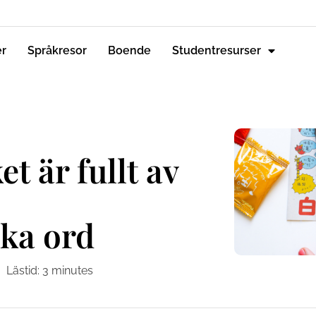
er
Språkresor
Boende
Studentresurser
t är fullt av
ka ord
Lästid:
3
minutes