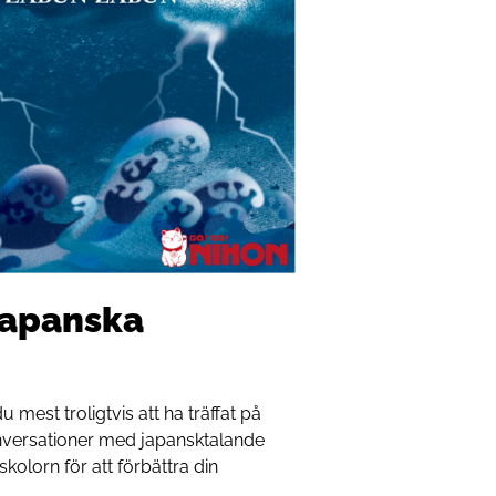
 japanska
est troligtvis att ha träffat på
nversationer med japansktalande
kolorn för att förbättra din