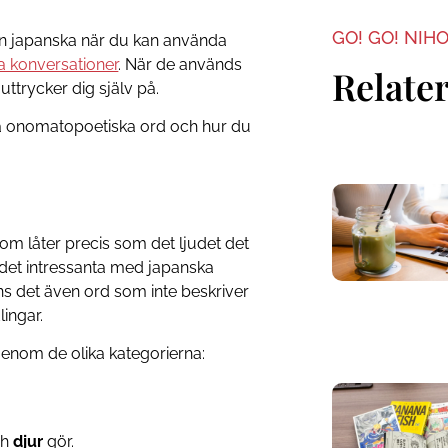
GO! GO! NIH
din japanska när du kan använda
a konversationer
. När de används
Relater
ttrycker dig själv på.
ka onomatopoetiska ord och hur du
 låter precis som det ljudet det
 det intressanta med japanska
ns det även ord som inte beskriver
lingar.
genom de olika kategorierna:
ch
djur
gör.