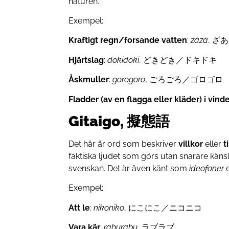
naturen.
Exempel:
Kraftigt regn/forsande vatten
:
zāzā
, 
Hjärtslag
:
dokidoki
, どきどき／ドキドキ
Åskmuller
:
gorogoro
, ごろごろ／ゴロゴロ
Fladder (av en flagga eller kläder) i vind
Gitaigo, 擬態語
Det här är ord som beskriver
villkor
eller
t
faktiska ljudet som görs utan snarare käns
svenskan. Det är även känt som
ideofoner
e
Exempel:
Att le
:
nikoniko
, にこにこ／ニコニコ
Vara kär
:
raburabu
, ラブラブ