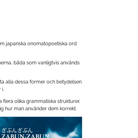
som japanska onomatopoetiska ord
ormerna, båda som vanligtvis används
a alla dessa former och betydelsen
i.
lera olika grammatiska strukturer,
r sig hur man använder dem korrekt.