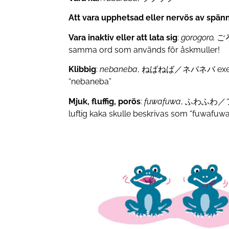
Att vara upphetsad eller nervös av spän
Vara inaktiv eller att lata sig
:
gorogoro,
ごろ
samma ord som används för åskmuller!
Klibbig
:
nebaneba
, ねばねば／ネバネバ exempel
“nebaneba”
Mjuk, fluffig, porös
:
fuwafuwa
, ふわふわ／フワ
luftig kaka skulle beskrivas som “fuwafuwa