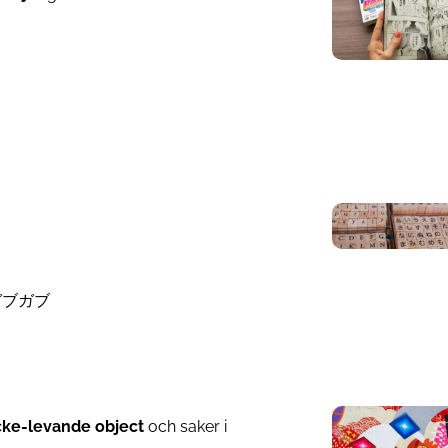
ガブガブ
cke-levande object
och saker i