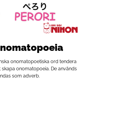
onomatopoeia
panska onomatopoetiska ord tendera
tt skapa onomatopoeia. De används
vändas som adverb.