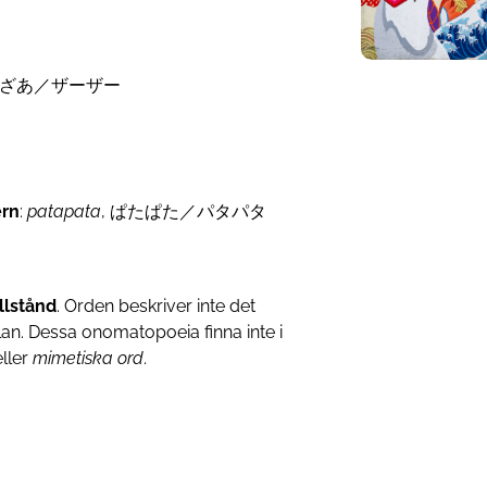
ざあざあ／ザーザー
ern
:
patapata
, ぱたぱた／パタパタ
illstånd
. Orden beskriver inte det
lan. Dessa onomatopoeia finna inte i
ller
mimetiska ord
.