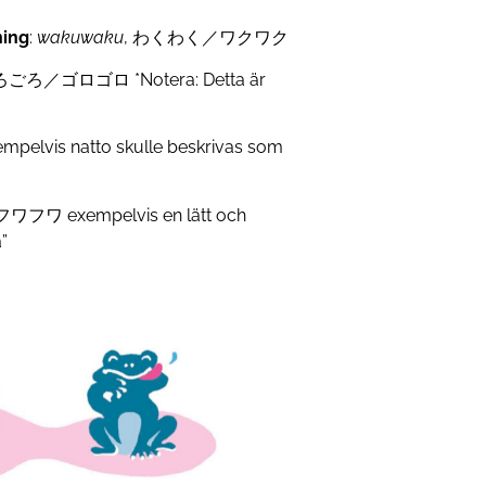
ning
:
wakuwaku
, わくわく／ワクワク
ごろ／ゴロゴロ *Notera: Detta är
vis natto skulle beskrivas som
フワ exempelvis en lätt och
”