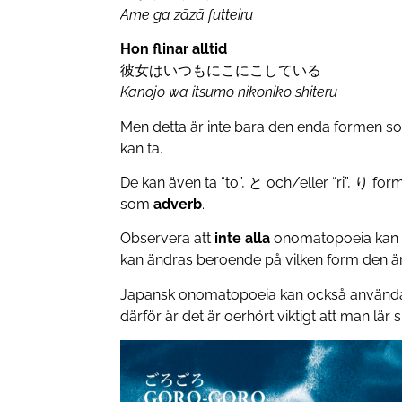
Ame ga zāzā futteiru
Hon flinar alltid
彼女はいつもにこにこしている
Kanojo wa itsumo nikoniko shiteru
Men detta är inte bara den enda formen 
kan ta.
De kan även ta “to”, と och/eller “ri”, り f
som
adverb
.
Observera att
inte alla
onomatopoeia kan t
kan ändras beroende på vilken form den är 
Japansk onomatopoeia kan också använda f
därför är det är oerhört viktigt att man lä