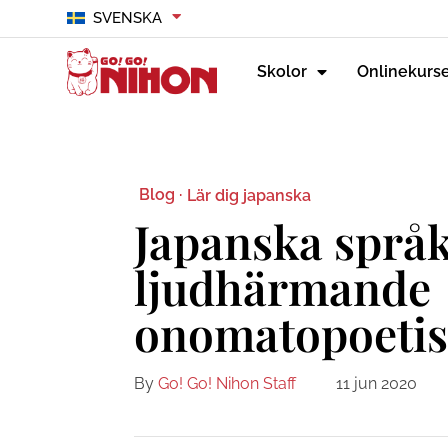
SVENSKA
Skolor
Onlinekurs
Blog ·
Lär dig japanska
Japanska språke
ljudhärmande
onomatopoetis
By
Go! Go! Nihon Staff
11 jun 2020