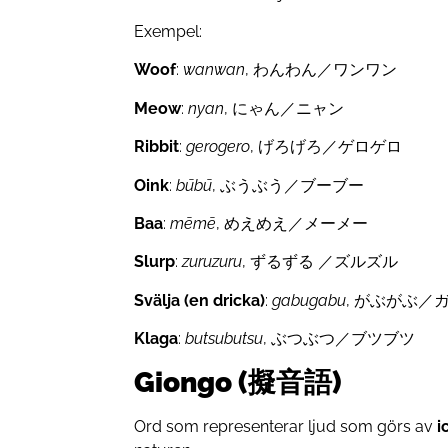
Exempel:
Woof
:
wanwan
, わんわん／ワンワン
Meow
:
nyan
, にゃん／ニャン
Ribbit
:
gerogero
, げろげろ／ゲロゲロ
Oink
:
būbū
, ぶうぶう／ブーブー
Baa
:
mēmē
, めえめえ／メーメー
Slurp
:
zuruzuru
, ずるずる ／ズルズル
Svälja (en dricka)
:
gabugabu
, がぶがぶ／
Klaga
:
butsubutsu
, ぶつぶつ／ブツブツ
Giongo (擬音語)
Ord som representerar ljud som görs av
i