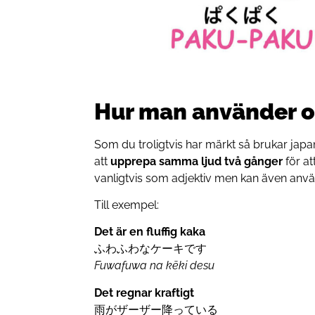
Hur man använder 
Som du troligtvis har märkt så brukar ja
att
upprepa samma ljud två gånger
för a
vanligtvis som adjektiv men kan även an
Till exempel:
Det är en fluffig kaka
ふわふわなケーキです
Fuwafuwa na kēki desu
Det regnar kraftigt
雨がザーザー降っている