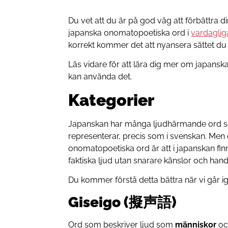
Du vet att du är på god väg att förbättra 
japanska onomatopoetiska ord i
vardaglig
korrekt kommer det att nyansera sättet du u
Läs vidare för att lära dig mer om japans
kan använda det.
Kategorier
Japanskan har många ljudhärmande ord som
representerar, precis som i svenskan. Men
onomatopoetiska ord är att i japanskan fin
faktiska ljud utan snarare känslor och hand
Du kommer förstå detta bättra när vi går i
Giseigo (擬声語)
Ord som beskriver ljud som
människor
o