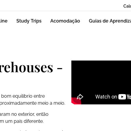
Cal
line
Study Trips
Acomodação
Guias de Aprendi
rehouses -
bom equilíbrio entre
aproximadamente meio a meio.
ram no exterior, então
m um país diferente.