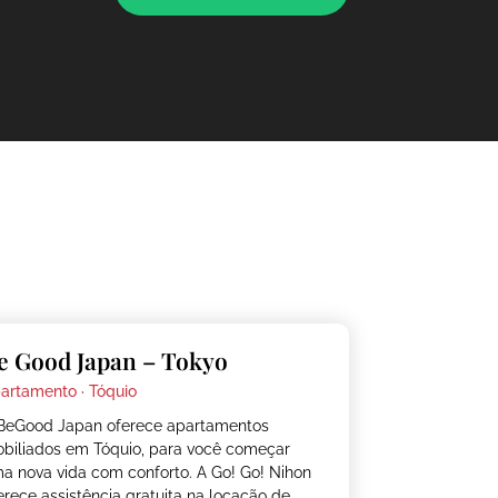
e Good Japan – Tokyo
artamento ·
Tóquio
BeGood Japan oferece apartamentos
biliados em Tóquio, para você começar
a nova vida com conforto. A Go! Go! Nihon
erece assistência gratuita na locação de