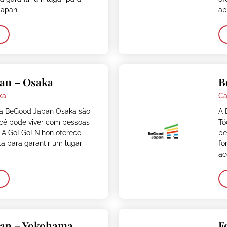
Japan.
ap
an – Osaka
B
ka
Ca
da BeGood Japan Osaka são
A 
cê pode viver com pessoas
Tó
 A Go! Go! Nihon oferece
pe
ita para garantir um lugar
fo
ac
pan – Yokohama
F