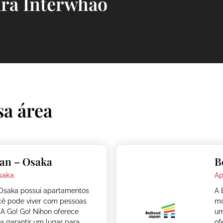
ara Interwhao
sa área
an – Osaka
B
saka
Ap
Osaka possui apartamentos
A 
cê pode viver com pessoas
mo
 A Go! Go! Nihon oferece
um
ra garantir um lugar para
of