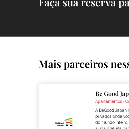
Faça sua reserva p
Mais parceiros nes
Be Good Jap
Apartamentos ·
O
A BeGood Japan 
privados onde vo
do mundo inteiro.
ajuda gratuita pa