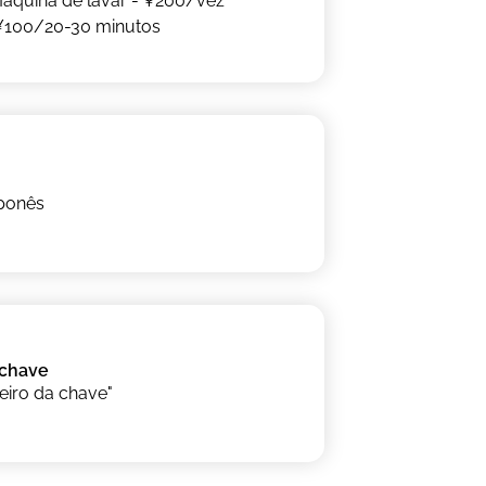
Máquina de lavar - ¥200/vez
¥100/20-30 minutos
aponês
 chave
eiro da chave"