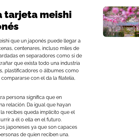
 tarjeta meishi
ponés
meishi que un japonés puede llegar a
cenas, centenares, incluso miles de
uardadas en separadores como si de
xtrañar que exista todo una industria
as, plastificadores o álbumes como
compararse con el da la filatelia,
tra persona significa que en
a relación. Da igual que hayan
la recibes queda implícito que el
rir a él o ella en el futuro.
los japoneses ya que son capaces
personas de quien reciben una.