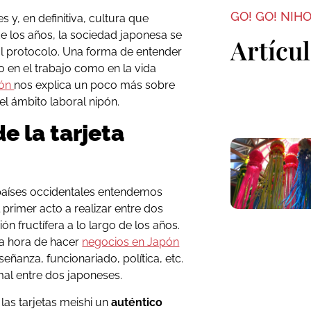
GO! GO! NIH
 y, en definitiva, cultura que
de los años, la sociedad japonesa se
Artícu
y al protocolo. Una forma de entender
o en el trabajo como en la vida
pón
nos explica un poco más sobre
 el ámbito laboral nipón.
de la tarjeta
s países occidentales entendemos
l primer acto a realizar entre dos
 fructífera a lo largo de los años.
la hora de hacer
negocios en Japón
ñanza, funcionariado, política, etc.
mal entre dos japoneses.
las tarjetas meishi un
auténtico