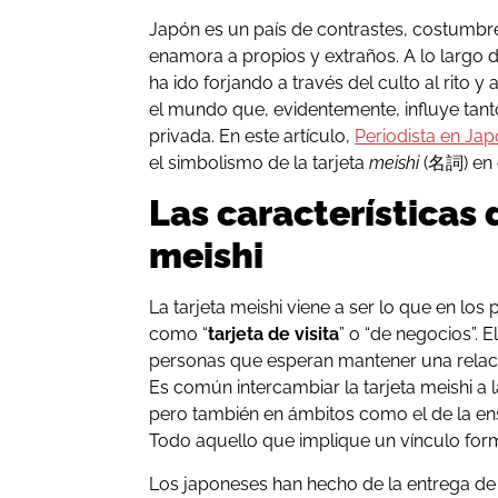
Japón es un país de contrastes, costumbres
enamora a propios y extraños. A lo largo 
ha ido forjando a través del culto al rito 
el mundo que, evidentemente, influye tant
privada. En este artículo,
Periodista en Ja
el simbolismo de la tarjeta
meishi
(
名詞
) en
Las características 
meishi
La tarjeta meishi viene a ser lo que en lo
como “
tarjeta de visita
” o “de negocios”. E
personas que esperan mantener una relación
Es común intercambiar la tarjeta meishi a 
pero también en ámbitos como el de la ense
Todo aquello que implique un vínculo for
Los japoneses han hecho de la entrega de 