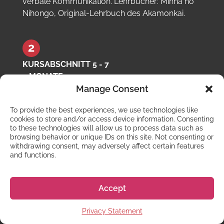
verbale Kommunikation. Lehrbücher: Minna no
Nihongo, Original-Lehrbuch des Akamonkai.
KURSABSCHNITT 5 - 7
9 MONATE
Du wirst weiterhin Kanji, Grammatik und
Manage Consent
Wortschatz lernen. Ferner lernst du, gekonnt zu
To provide the best experiences, we use technologies like
kommunizieren, und du eignest dir ein
cookies to store and/or access device information. Consenting
Leseverständnis an, welches dem alltäglichen
to these technologies will allow us to process data such as
Leben angemessen ist. Studenten haben die
browsing behavior or unique IDs on this site. Not consenting or
withdrawing consent, may adversely affect certain features
Wahl ihren Schwerpunkt entweder auf den EJU
and functions.
oder den JLPT zu legen. Lehrbücher: Abhängig
von den Wahlfächern, Learn Intermediate
Japanese.
Accept
Privacy Statement