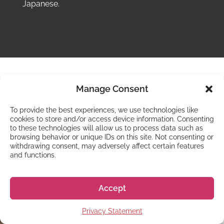
Japanese.
Manage Consent
AKAMONKAI
AKAMONKAI
To provide the best experiences, we use technologies like
AKAMONKAI
JOBBANSTÄLLNINGSKURS
Demografi
cookies to store and/or access device information. Consenting
JAPANSKT
to these technologies will allow us to process data such as
Studenter kommer från hela världen för att
browsing behavior or unique IDs on this site. Not consenting or
FÖRETAGSPRAKTIKPROGRAM
Denna kurs är till för att hjälpa dig hitta ett
withdrawing consent, may adversely affect certain features
studera vid denna skola.
heltidsarbete i Japan. Du kommer att bli drillad i
and functions.
affärsetikett, japanska jobbintervjuer och att
Genom detta praktikprogram lär sig studenter
Kina
använda japansk mjukvara för PC. Skolan
affärsjapanska och affärsetikett, samt arbetar
Accept
samarbetar med ett rekryteringsföretag som
upp till 28 timmar utanför lektionstid på
30%
heter "Human Power" som kommer att hjälpa
vardagar, helger och helgdagar som betalda
Europa
Privacy Statement
dig med ditt arbetssökande under hela
praktikanter, där affärsfärdigheter utvecklas.
11%