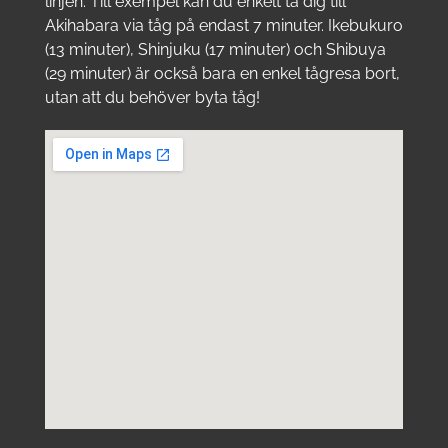
linjen. Till exempel kan du enkelt ta dig till
Akihabara via tåg på endast 7 minuter. Ikebukuro
(13 minuter), Shinjuku (17 minuter) och Shibuya
(29 minuter) är också bara en enkel tågresa bort,
utan att du behöver byta tåg!