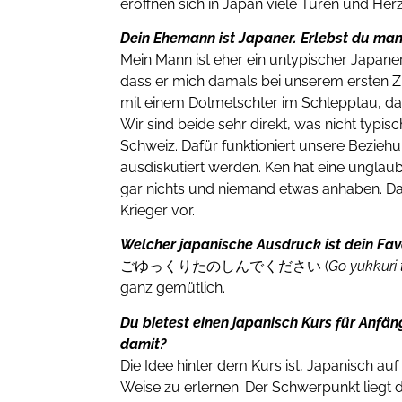
eröffnen sich in Japan viele Türen und Her
Dein Ehemann ist Japaner. Erlebst du ma
Mein Mann ist eher ein untypischer Japaner
dass er mich damals bei unserem ersten 
mit einem Dolmetschter im Schlepptau, da 
Wir sind beide sehr direkt, was nicht typisc
Schweiz. Dafür funktioniert unsere Bezieh
ausdiskutiert werden. Ken hat eine unglau
gar nichts und niemand etwas anhaben. Da 
Krieger vor.
Welcher japanische Ausdruck ist dein Fav
ごゆっくりたのしんでください (
Go yukkuri
ganz gemütlich.
Du bietest einen japanisch Kurs für Anfän
damit?
Die Idee hinter dem Kurs ist, Japanisch au
Weise zu erlernen. Der Schwerpunkt liegt d