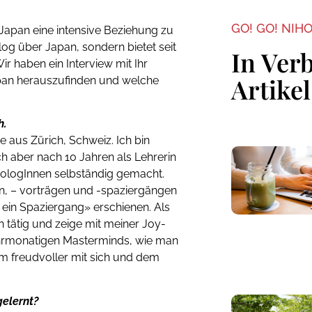
GO! GO! NIH
n Japan eine intensive Beziehung zu
Blog über Japan, sondern bietet seit
In Ver
ir haben ein Interview mit Ihr
Artikel
pan herauszufinden und welche
h.
 aus Zürich, Schweiz. Ich bin
h aber nach 10 Jahren als Lehrerin
nologInnen selbständig gemacht.
, – vorträgen und -spaziergängen
 ein Spaziergang» erschienen. Als
n tätig und zeige mit meiner Joy-
hrmonatigen Masterminds, wie man
em freudvoller mit sich und dem
gelernt?