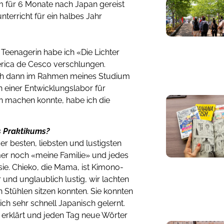
m für 6 Monate nach Japan gereist
nterricht für ein halbes Jahr
 Teenagerin habe ich «Die Lichter
erica de Cesco verschlungen.
 ich dann im Rahmen meines Studium
n einer Entwicklungslabor für
n machen konnte, habe ich die
s Praktikums?
r besten, liebsten und lustigsten
mer noch «meine Familie» und jedes
sie. Chieko, die Mama, ist Kimono-
 und unglaublich lustig, wir lachten
Stühlen sitzen konnten. Sie konnten
ich sehr schnell Japanisch gelernt.
 erklärt und jeden Tag neue Wörter