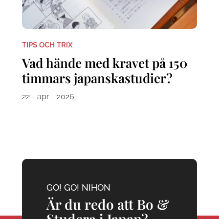
TIPS OCH TRIX
Vad hände med kravet på 150
timmars japanskastudier?
22 - apr - 2026
GO! GO! NIHON
Är du redo att Bo &
Studera i Japan?