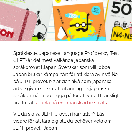
Språktestet Japanese Language Proficiency Test
(JLPT) är det mest välkända japanska
språkprovet i Japan. Svenskar som vill jobba i
Japan brukar kämpa hårt för att klara av nivå N2
på JLPT-provet. N2 är den nivå som japanska
arbetsgivare anser att utlänningars japanska
språkförmåga bör ligga på för att vara tillräckligt
bra för att
arbeta på en japansk arbetsplats
.
Vill du skriva JLPT-provet i framtiden? Läs
vidare för att lära dig allt du behöver veta om
JLPT-provet i Japan.