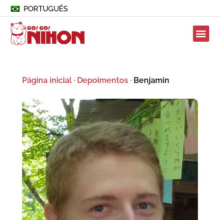
PORTUGUÊS
Página inicial
·
Depoimentos
·
Benjamin