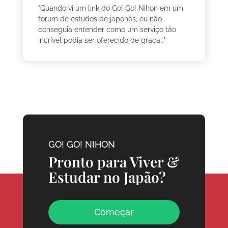
"Quando vi um link do Go! Go! Nihon em um
fórum de estudos de japonês, eu não
conseguia entender como um serviço tão
incrível podia ser oferecido de graça…"
GO! GO! NIHON
Pronto para Viver &
Estudar no Japão?
Começar