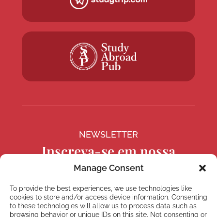
NEWSLETTER
Inscreva-se em nossa
newsletter
Manage Consent
To provide the best experiences, we use technologies like
cookies to store and/or access device information. Consenting
to these technologies will allow us to process data such as
browsing behavior or unique IDs on this site. Not consenting or