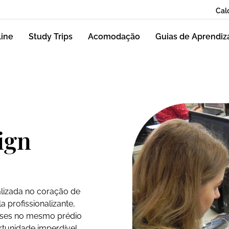
Cal
line
Study Trips
Acomodação
Guias de Aprendi
ign
alizada no coração de
 profissionalizante,
eses no mesmo prédio
rtunidade imperdível