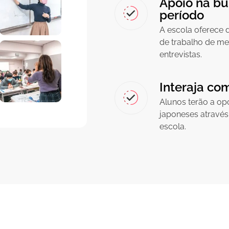
Apoio na bu
período
A escola oferece 
de trabalho de me
entrevistas.
Interaja co
Alunos terão a op
japoneses atravé
escola.