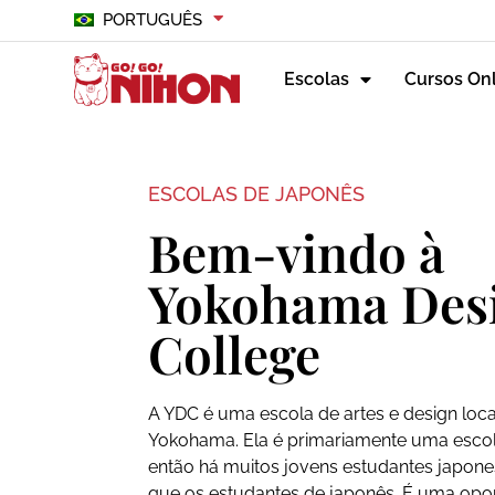
PORTUGUÊS
Escolas
Cursos On
ESCOLAS DE JAPONÊS
Bem-vindo à
Yokohama Des
College
A YDC é uma escola de artes e design loc
Yokohama. Ela é primariamente uma escola
então há muitos jovens estudantes japon
que os estudantes de japonês. É uma opo