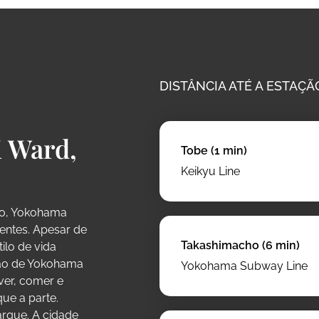
DISTÂNCIA ATÉ A ESTAÇÃO
i Ward,
Tobe (1 min)
Keikyu Line
ão, Yokohama
dentes. Apesar de
Takashimacho (6 min)
ilo de vida
ção de Yokohama
Yokohama Subway Line
 ver, comer e
ue a parte.
rque. A cidade