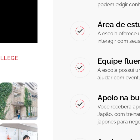
podem exigir con
Área de est
A escola oferece 
interagir com seus
OLLEGE
Equipe flue
A escola possuí u
ajudar com eventua
Apoio na b
Você receberá apo
Japão, com treina
japonês para nego