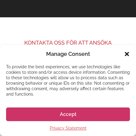
KONTAKTA OSS FÖR ATT ANSÖKA
Kom igång med din
Manage Consent
ansökan redan nu!
To provide the best experiences, we use technologies like
cookies to store and/or access device information. Consenting
to these technologies will allow us to process data such as
browsing behavior or unique IDs on this site. Not consenting or
”
” anger obligatoriska fält
*
withdrawing consent, may adversely affect certain features
Namn
*
and functions.
Accept
Privacy Statement