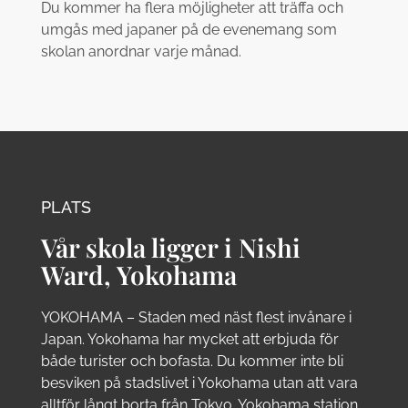
Du kommer ha flera möjligheter att träffa och
umgås med japaner på de evenemang som
skolan anordnar varje månad.
PLATS
Vår skola ligger i Nishi
Ward, Yokohama
YOKOHAMA – Staden med näst flest invånare i
Japan. Yokohama har mycket att erbjuda för
både turister och bofasta. Du kommer inte bli
besviken på stadslivet i Yokohama utan att vara
alltför långt borta från Tokyo. Yokohama station