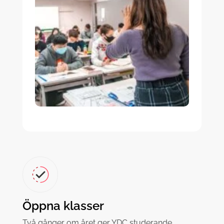
Öppna klasser
Två gånger om året ger YDC studerande