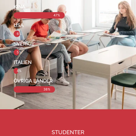
KINA
47%
USA
6%
SVERIGE
5%
ITALIEN
4%
ÖVRIGA LÄNDER
38%
STUDENTER