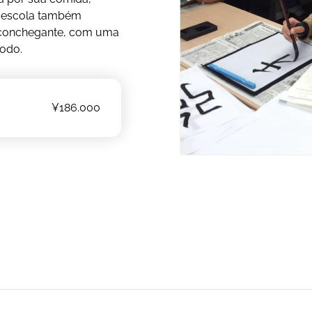
 A escola também
aconchegante, com uma
todo.
¥186.000