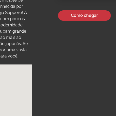
2 milhões de
onhecida por
eja Sapporo! A
Como chegar
, com poucos
 modernidade
ocupam grande
ação mais ao
ão japonês. Se
por uma vasta
para você.