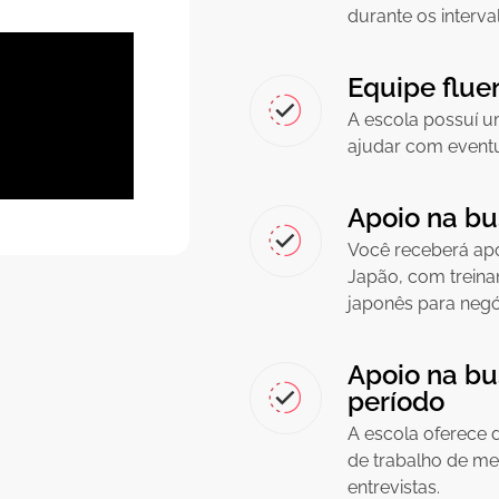
durante os interva
Equipe flue
A escola possuí u
ajudar com eventua
Apoio na b
Você receberá apo
Japão, com treina
japonês para nego
Apoio na bu
período
A escola oferece 
de trabalho de me
entrevistas.