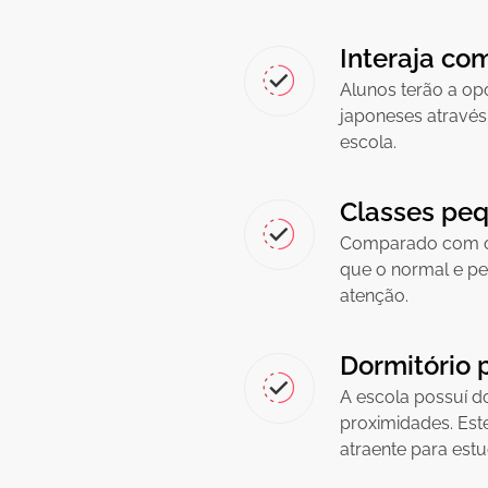
Interaja co
Alunos terão a op
japoneses atravé
escola.
Classes pe
Comparado com ou
que o normal e p
atenção.
Dormitório 
A escola possuí d
proximidades. Este
atraente para est