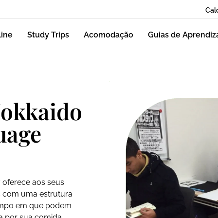
Cal
line
Study Trips
Acomodação
Guias de Aprendi
Hokkaido
uage
oferece aos seus
s com uma estrutura
empo em que podem
a por sua comida,