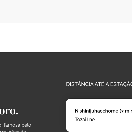
DISTÂNCIA ATÉ A ESTAÇÃO
oro.
Nishinijuhacchome (7 mi
Tozai line
o, famosa pelo