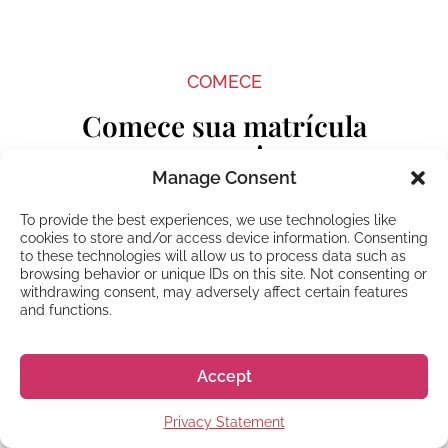
Início do curso
COMECE
Abril, Julho, Outubro e Janeiro
Comece sua matrícula
agora!
Manage Consent
To provide the best experiences, we use technologies like
"
" indica campos obrigatórios
*
cookies to store and/or access device information. Consenting
Nome
*
Horário das aula
to these technologies will allow us to process data such as
browsing behavior or unique IDs on this site. Not consenting or
withdrawing consent, may adversely affect certain features
Dias úteis
and functions.
Aula da manhã
9:00-12:20
Ou
Accept
Aula da tarde
13:20-16:40
Horas de aula por semana:
20
Privacy Statement
Email
Vários níveis de aula estão disponíveis tanto de
*