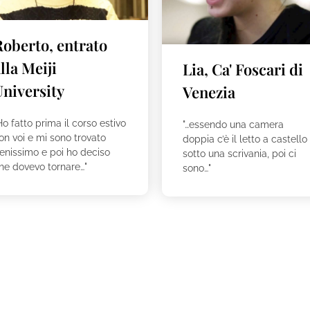
Roberto, entrato
lla Meiji
Lia, Ca' Foscari di
University
Venezia
Ho fatto prima il corso estivo
"…essendo una camera
on voi e mi sono trovato
doppia c’è il letto a castello
enissimo e poi ho deciso
sotto una scrivania, poi ci
he dovevo tornare…"
sono…"