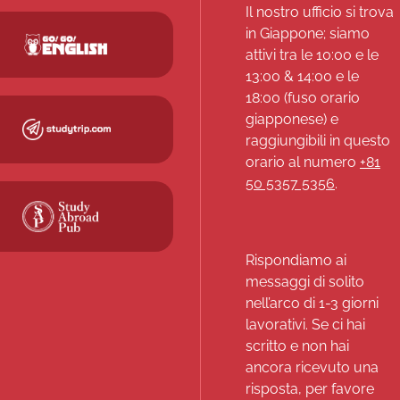
Il nostro ufficio si trova
in Giappone; siamo
attivi tra le 10:00 e le
13:00 & 14:00 e le
18:00 (fuso orario
giapponese) e
raggiungibili in questo
orario al numero
+81
50 5357 5356
.
Rispondiamo ai
messaggi di solito
nell’arco di 1-3 giorni
lavorativi. Se ci hai
scritto e non hai
ancora ricevuto una
risposta, per favore