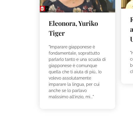
Eleonora, Yuriko
a
Tiger
"Imparare giapponese è
"
fondamentale, soprattutto
c
parlarlo tanto e una scuola di
b
giapponese è comunque
c
quella che ti aiuta di più… Io
volevo assolutamente
imparare la lingua, per cui
anche se lo parlavo
malissimo all’inzio, mi..."